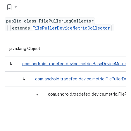
public class FilePullerLogCollector
extends
FilePullerDeviceMetricCollector
java.lang.Object
↳
com.android.tradefed.device.metric.BaseDeviceMetricCo
↳
com.android.tradefed.device.metric.FilePullerDev
↳
com.android.tradefed.device.metric.FilePul