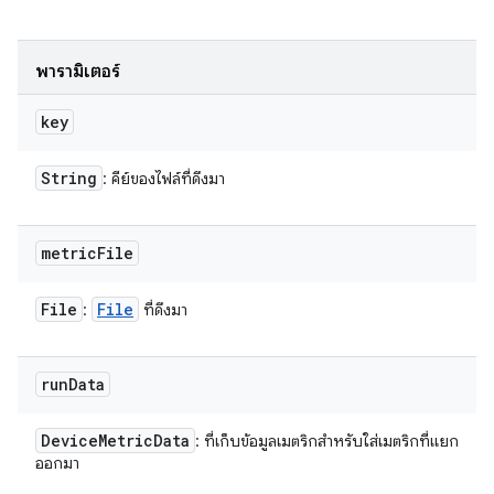
พารามิเตอร์
key
String
: คีย์ของไฟล์ที่ดึงมา
metric
File
File
File
:
ที่ดึงมา
run
Data
Device
Metric
Data
: ที่เก็บข้อมูลเมตริกสำหรับใส่เมตริกที่แยก
ออกมา