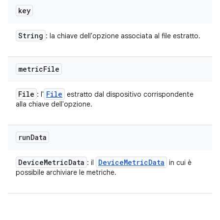
key
String
: la chiave dell'opzione associata al file estratto.
metric
File
File
File
: l'
estratto dal dispositivo corrispondente
alla chiave dell'opzione.
run
Data
Device
Metric
Data
Device
Metric
Data
: il
in cui è
possibile archiviare le metriche.