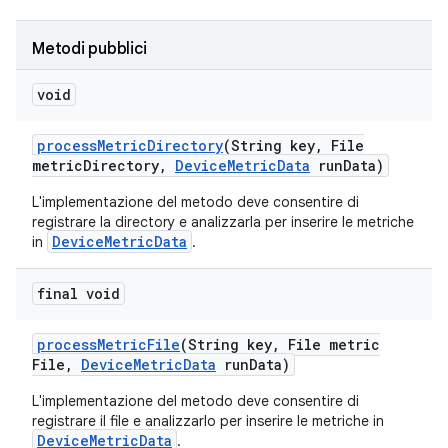
Metodi pubblici
void
process
Metric
Directory
(String key
,
File
metric
Directory
,
Device
Metric
Data
run
Data)
L'implementazione del metodo deve consentire di
registrare la directory e analizzarla per inserire le metriche
DeviceMetricData
in
.
final void
process
Metric
File
(String key
,
File metric
File
,
Device
Metric
Data
run
Data)
L'implementazione del metodo deve consentire di
registrare il file e analizzarlo per inserire le metriche in
DeviceMetricData
.