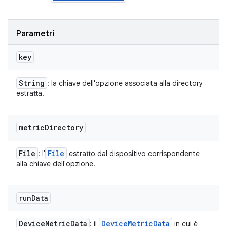
Parametri
key
String
: la chiave dell'opzione associata alla directory
estratta.
metric
Directory
File
File
: l'
estratto dal dispositivo corrispondente
alla chiave dell'opzione.
run
Data
Device
Metric
Data
Device
Metric
Data
: il
in cui è