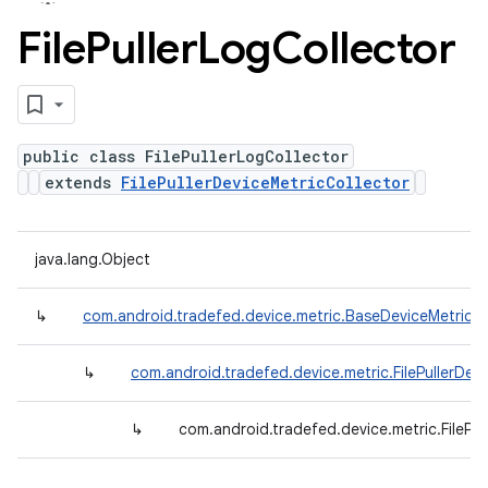
File
Puller
Log
Collector
public class FilePullerLogCollector
extends
FilePullerDeviceMetricCollector
java.lang.Object
↳
com.android.tradefed.device.metric.BaseDeviceMetricCo
↳
com.android.tradefed.device.metric.FilePullerDev
↳
com.android.tradefed.device.metric.FilePul