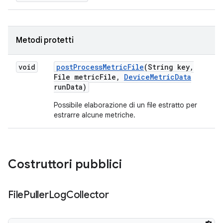
Metodi protetti
void
post
Process
Metric
File
(String key
,
File metric
File
,
Device
Metric
Data
run
Data)
Possibile elaborazione di un file estratto per
estrarre alcune metriche.
Costruttori pubblici
File
Puller
Log
Collector