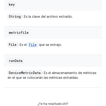
key
String
: Es la clave del archivo extraído.
metric
File
File
File
: Es el
que se extrajo.
run
Data
Device
Metric
Data
: Es el almacenamiento de métricas
en el que se colocarán las métricas extraídas.
¿Te ha resultado útil?