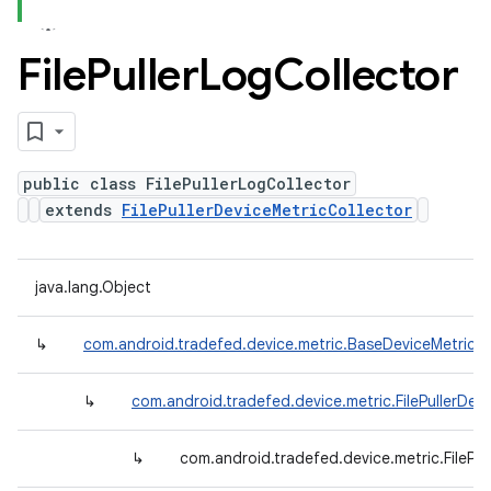
File
Puller
Log
Collector
public class FilePullerLogCollector
extends
FilePullerDeviceMetricCollector
java.lang.Object
↳
com.android.tradefed.device.metric.BaseDeviceMetricCo
↳
com.android.tradefed.device.metric.FilePullerDev
↳
com.android.tradefed.device.metric.FilePul