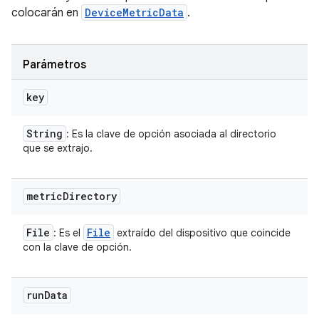
colocarán en
DeviceMetricData
.
Parámetros
key
String
: Es la clave de opción asociada al directorio
que se extrajo.
metric
Directory
File
File
: Es el
extraído del dispositivo que coincide
con la clave de opción.
run
Data