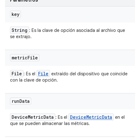
Parámetros
key
String
: Es la clave de opción asociada al archivo que
se extrajo.
metric
File
File
File
: Es el
extraído del dispositivo que coincide
con la clave de opción.
run
Data
Device
Metric
Data
Device
Metric
Data
: Es el
en el
que se pueden almacenar las métricas.