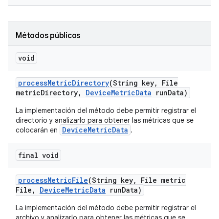
Métodos públicos
void
process
Metric
Directory
(String key
,
File
metric
Directory
,
Device
Metric
Data
run
Data)
La implementación del método debe permitir registrar el
directorio y analizarlo para obtener las métricas que se
DeviceMetricData
colocarán en
.
final void
process
Metric
File
(String key
,
File metric
File
,
Device
Metric
Data
run
Data)
La implementación del método debe permitir registrar el
archivo y analizarlo para obtener las métricas que se