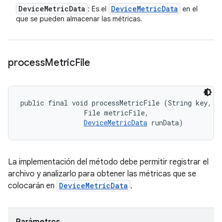
Device
Metric
Data
Device
Metric
Data
: Es el
en el
que se pueden almacenar las métricas.
process
Metric
File
public final void processMetricFile (String key, 

                File metricFile, 

DeviceMetricData
 runData)
La implementación del método debe permitir registrar el
archivo y analizarlo para obtener las métricas que se
colocarán en
DeviceMetricData
.