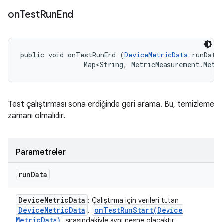
on
Test
Run
End
public void onTestRunEnd (
DeviceMetricData
 runData,
                Map<String, MetricMeasurement.Metr
Test çalıştırması sona erdiğinde geri arama. Bu, temizleme
zamanı olmalıdır.
Parametreler
run
Data
Device
Metric
Data
: Çalıştırma için verileri tutan
Device
Metric
Data
onTestRunStart(
Device
.
Metric
Data)
sırasındakiyle aynı nesne olacaktır.