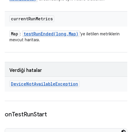
current
Run
Metrics
Map
testRunEnded(
long
,
Map)
:
'ye iletilen metriklerin
mevcut haritası.
Verdiği hatalar
Device
Not
Available
Exception
on
Test
Run
Start