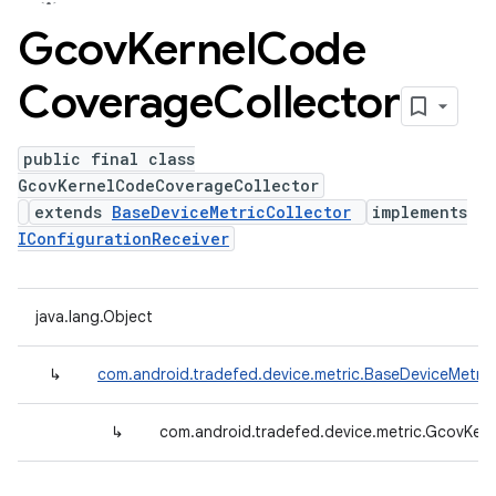
Gcov
Kernel
Code
Coverage
Collector
public final class
GcovKernelCodeCoverageCollector
extends
BaseDeviceMetricCollector
implements
IConfigurationReceiver
java.lang.Object
↳
com.android.tradefed.device.metric.BaseDeviceMetric
↳
com.android.tradefed.device.metric.GcovKer