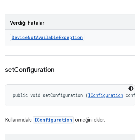
Verdiği hatalar
Device
Not
Available
Exception
set
Configuration
public void setConfiguration (
IConfiguration
 confi
Kullanımdaki
IConfiguration
örneğini ekler.