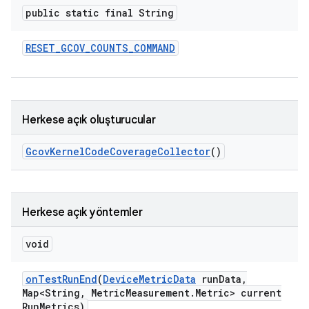
public static final String
RESET
_
GCOV
_
COUNTS
_
COMMAND
Herkese açık oluşturucular
Gcov
Kernel
Code
Coverage
Collector
()
Herkese açık yöntemler
void
on
Test
Run
End
(
Device
Metric
Data
run
Data
,
Map<String
,
Metric
Measurement
.
Metric> current
Run
Metrics)