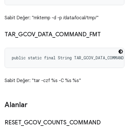
Sabit Değer: "mktemp -d -p /data/local/tmp/"
TAR
_
GCOV
_
DATA
_
COMMAND
_
FMT
public static final String TAR_GCOV_DATA_COMMAND_F
Sabit Değer: "tar -czf %s -C %s %s"
Alanlar
RESET
_
GCOV
_
COUNTS
_
COMMAND