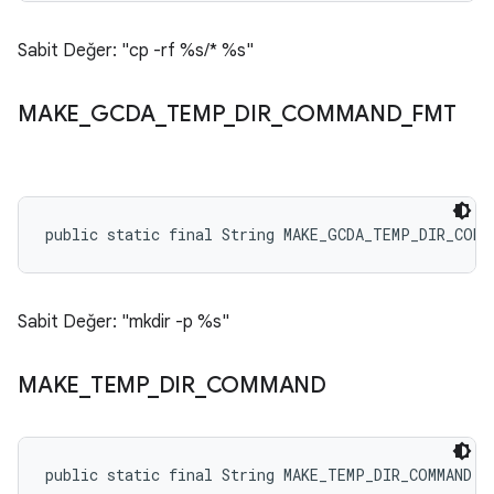
Sabit Değer: "cp -rf %s/* %s"
MAKE
_
GCDA
_
TEMP
_
DIR
_
COMMAND
_
FMT
public static final String MAKE_GCDA_TEMP_DIR_COMM
Sabit Değer: "mkdir -p %s"
MAKE
_
TEMP
_
DIR
_
COMMAND
public static final String MAKE_TEMP_DIR_COMMAND