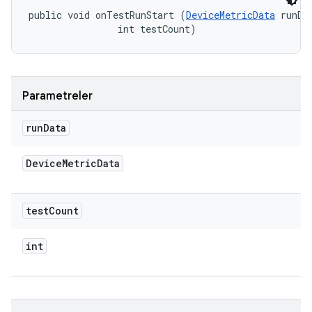
public void onTestRunStart (
DeviceMetricData
 runDat
                int testCount)
Parametreler
run
Data
Device
Metric
Data
test
Count
int