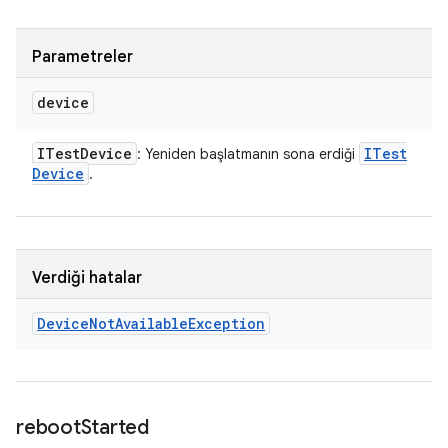
Parametreler
device
ITest
Device
ITest
: Yeniden başlatmanın sona erdiği
Device
.
Verdiği hatalar
Device
Not
Available
Exception
reboot
Started