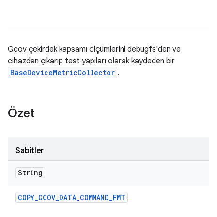
Gcov çekirdek kapsamı ölçümlerini debugfs'den ve
cihazdan çıkarıp test yapıları olarak kaydeden bir
BaseDeviceMetricCollector
.
Özet
Sabitler
String
COPY
_
GCOV
_
DATA
_
COMMAND
_
FMT