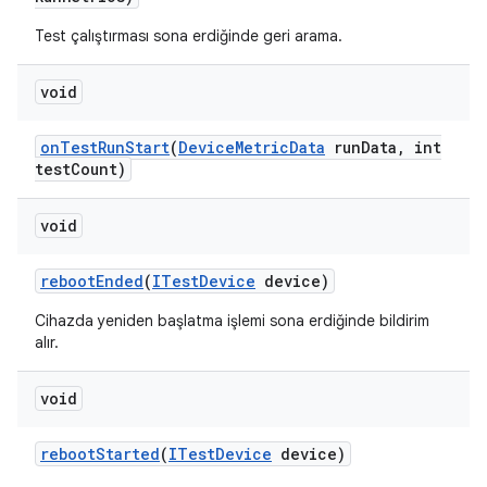
Test çalıştırması sona erdiğinde geri arama.
void
on
Test
Run
Start
(
Device
Metric
Data
run
Data
,
int
test
Count)
void
reboot
Ended
(
ITest
Device
device)
Cihazda yeniden başlatma işlemi sona erdiğinde bildirim
alır.
void
reboot
Started
(
ITest
Device
device)