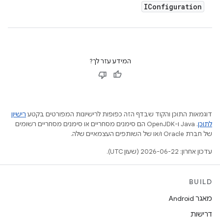
IConfiguration
המידע עזר לך?
דוגמאות התוכן והקוד שבדף הזה כפופות לרישיונות המפורטים בקטע
רישיון
לתוכן
.‏ Java ו-OpenJDK הם סימנים מסחריים או סימנים מסחריים רשומים
של חברת Oracle ו/או של השותפים העצמאיים שלה.
עדכון אחרון: 2026-06-22 (שעון UTC).
BUILD
מאגר Android
דרישות