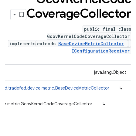
Coverage
Collector
public final class
GcovKernelCodeCoverageCollector
implements
extends
BaseDeviceMetricCollector
IConfigurationReceiver
java.lang.Object
oid.tradefed.device.metric.BaseDeviceMetricCollector
↳
vice.metric.GcovKernelCodeCoverageCollector
↳