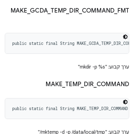
MAKE
_
GCDA
_
TEMP
_
DIR
_
COMMAND
_
FMT
public static final String MAKE_GCDA_TEMP_DIR_COMM
ערך קבוע: "mkdir -p %s"
MAKE
_
TEMP
_
DIR
_
COMMAND
public static final String MAKE_TEMP_DIR_COMMAND
ערך קבוע: "mktemp -d -p /data/local/tmp/"