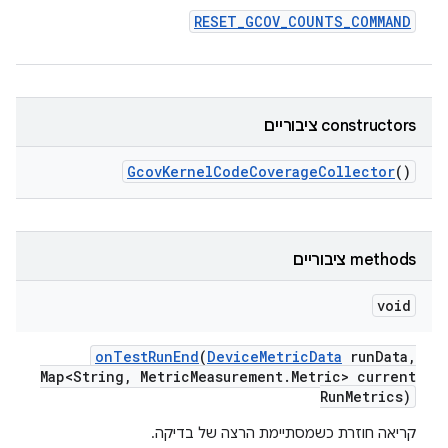
RESET
_
GCOV
_
COUNTS
_
COMMAND
‫constructors ציבוריים
Gcov
Kernel
Code
Coverage
Collector
()
‫methods ציבוריים
void
on
Test
Run
End
(
Device
Metric
Data
run
Data
,
Map<String
,
Metric
Measurement
.
Metric> current
Run
Metrics)
קריאה חוזרת כשמסתיימת הרצה של בדיקה.