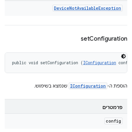
Device
Not
Available
Exception
set
Configuration
public void setConfiguration (
IConfiguration
 confi
הוספת ה-
IConfiguration
שנמצא בשימוש.
פרמטרים
config