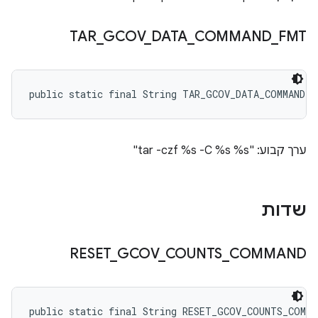
TAR
_
GCOV
_
DATA
_
COMMAND
_
FMT
public static final String TAR_GCOV_DATA_COMMAND_F
ערך קבוע: "tar -czf %s -C %s %s"
שדות
RESET
_
GCOV
_
COUNTS
_
COMMAND
public static final String RESET_GCOV_COUNTS_COMMA