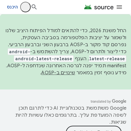
היכנס
החל משנת 2026, כדי להתאים למודל הפיתוח היציב שלנו
ולשמור על יציבות הפלטפורמה בסביבה העסקית,
נפרסם קוד מקור ב-AOSP ברבעון השני וברבעון הרביעי.
כדי ליצור ולתרום ל-AOSP, צריך להשתמש ב-
android-
latest-release
. הענף
android-latest-release
manifest תמיד יפנה לגרסה האחרונה שנדחפה ל-AOSP.
מידע נוסף זמין במאמר
שינויים ב-AOSP
.
‫Google משתמשת בטכנולוגיית AI כדי לתרגם תוכן
לשפה המועדפת עליך. בתרגומים כאלו עשויות להיות
שגיאות.