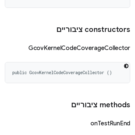
‫constructors ציבוריים
Gcov
Kernel
Code
Coverage
Collector
public GcovKernelCodeCoverageCollector ()
‫methods ציבוריים
on
Test
Run
End