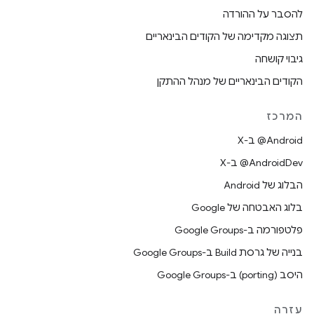
להסבר על ההורדה
תצוגה מקדימה של הקודים הבינאריים
גיבוי קושחה
הקודים הבינאריים של מנהל ההתקן
המרכז
‫‎@Android ב-X
‫‎@AndroidDev ב-X
הבלוג של Android
בלוג האבטחה של Google
פלטפורמה ב-Google Groups
בנייה של גרסת Build ב-Google Groups
היסב (porting) ב-Google Groups
עזרה