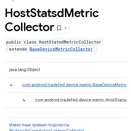
Host
Statsd
Metric
Collector
public class HostStatsdMetricCollector
extends
BaseDeviceMetricCollector
java.lang.Object
↳
com.android.tradefed.device.metric.BaseDeviceMetricCo
↳
com.android.tradefed.device.metric.HostStatsdM
Известные прямые подклассы
BluetoothConnectionLatencyCollector