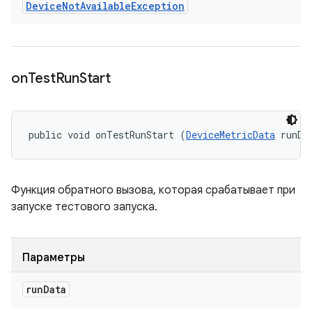
Device
Not
Available
Exception
on
Test
Run
Start
public void onTestRunStart (
DeviceMetricData
 runDa
Функция обратного вызова, которая срабатывает при
запуске тестового запуска.
Параметры
run
Data