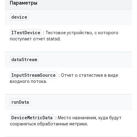
Параметры
device
ITest
Device
: Тестовое устройство, с которого
поступает отчет statsd.
data
Stream
Input
Stream
Source
: Отчет о статистике в виде
входного потока.
run
Data
Device
Metric
Data
: Место назначения, куда будут
сохраняться обработанные метрики.