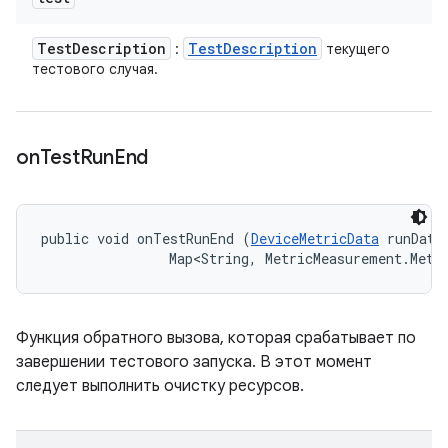
Test
Description
Test
Description
:
текущего
тестового случая.
on
Test
Run
End
public void onTestRunEnd (
DeviceMetricData
 runData,
                Map<String, MetricMeasurement.Metr
Функция обратного вызова, которая срабатывает по
завершении тестового запуска. В этот момент
следует выполнить очистку ресурсов.