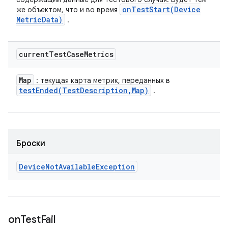
onTestStart(
Device
же объектом, что и во время
Metric
Data)
.
current
Test
Case
Metrics
Map
: текущая карта метрик, переданных в
testEnded(
Test
Description
,
Map)
.
Броски
Device
Not
Available
Exception
on
Test
Fail