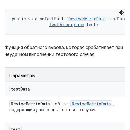
public void onTestFail (
DeviceMetricData
 testData, 
TestDescription
 test)
Функция обратного вызова, которая срабатывает при
неудачном выполнении тестового случая.
Параметры
test
Data
Device
Metric
Data
Device
Metric
Data
: объект
,
содержащий данные для тестового случая.
test