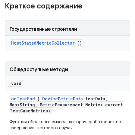
Краткое содержание
Государственные строители
Host
Statsd
Metric
Collector
()
Общедоступные методы
void
on
Test
End
(
Device
Metric
Data
test
Data
,
Map<String
,
Metric
Measurement
.
Metric> current
Test
Case
Metrics)
Функция обратного вызова, которая срабатывает по
завершении тестового случая.