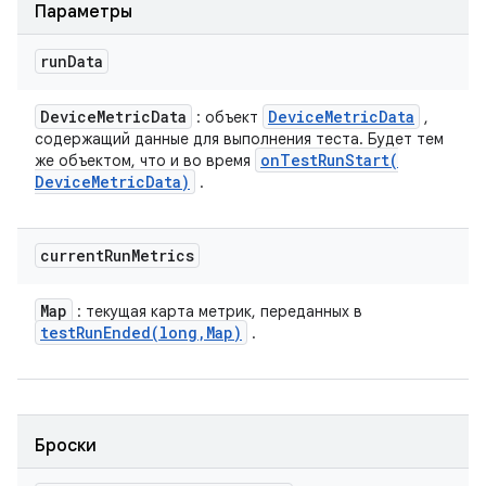
Параметры
run
Data
Device
Metric
Data
Device
Metric
Data
: объект
,
содержащий данные для выполнения теста. Будет тем
onTestRunStart(
же объектом, что и во время
Device
Metric
Data)
.
current
Run
Metrics
Map
: текущая карта метрик, переданных в
testRunEnded(
long
,
Map)
.
Броски