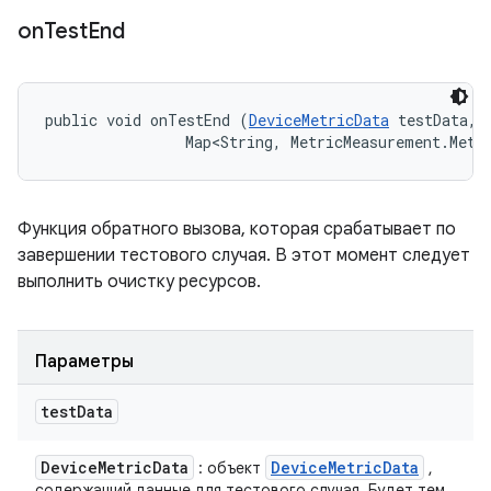
on
Test
End
public void onTestEnd (
DeviceMetricData
 testData, 

                Map<String, MetricMeasurement.Metr
Функция обратного вызова, которая срабатывает по
завершении тестового случая. В этот момент следует
выполнить очистку ресурсов.
Параметры
test
Data
Device
Metric
Data
Device
Metric
Data
: объект
,
содержащий данные для тестового случая. Будет тем