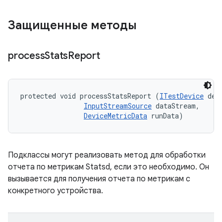
Защищенные методы
process
Stats
Report
protected void processStatsReport (
ITestDevice
 devi
InputStreamSource
 dataStream, 

DeviceMetricData
 runData)
Подклассы могут реализовать метод для обработки
отчета по метрикам Statsd, если это необходимо. Он
вызывается для получения отчета по метрикам с
конкретного устройства.