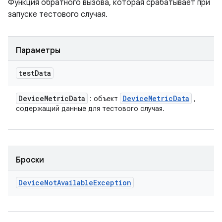
Функция обратного вызова, которая срабатывает при
запуске тестового случая.
Параметры
test
Data
Device
Metric
Data
Device
Metric
Data
: объект
,
содержащий данные для тестового случая.
Броски
Device
Not
Available
Exception