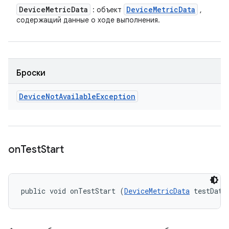
Device
Metric
Data
Device
Metric
Data
: объект
,
содержащий данные о ходе выполнения.
Броски
Device
Not
Available
Exception
on
Test
Start
public void onTestStart (
DeviceMetricData
 testData