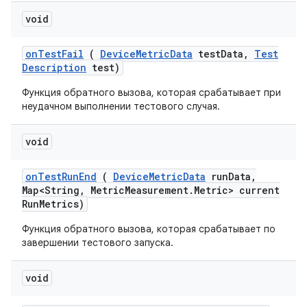
void
on
Test
Fail
(
Device
Metric
Data
test
Data
,
Test
Description
test)
Функция обратного вызова, которая срабатывает при
неудачном выполнении тестового случая.
void
on
Test
Run
End
(
Device
Metric
Data
run
Data
,
Map<String
,
Metric
Measurement
.
Metric> current
Run
Metrics)
Функция обратного вызова, которая срабатывает по
завершении тестового запуска.
void