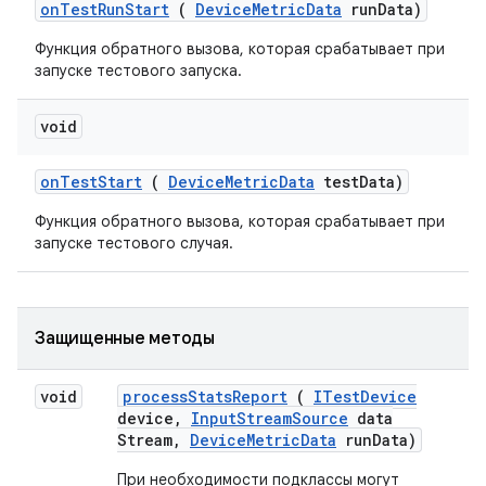
on
Test
Run
Start
(
Device
Metric
Data
run
Data)
Функция обратного вызова, которая срабатывает при
запуске тестового запуска.
void
on
Test
Start
(
Device
Metric
Data
test
Data)
Функция обратного вызова, которая срабатывает при
запуске тестового случая.
Защищенные методы
void
process
Stats
Report
(
ITest
Device
device
,
Input
Stream
Source
data
Stream
,
Device
Metric
Data
run
Data)
При необходимости подклассы могут