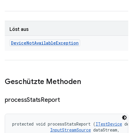
Löst aus
Device
Not
Available
Exception
Geschützte Methoden
process
Stats
Report
protected void processStatsReport (
ITestDevice
 devi
InputStreamSource
 dataStream, 
