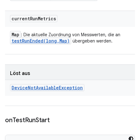
current
Run
Metrics
Map
: Die aktuelle Zuordnung von Messwerten, die an
testRunEnded(
long
,
Map)
übergeben werden.
Löst aus
Device
Not
Available
Exception
on
Test
Run
Start