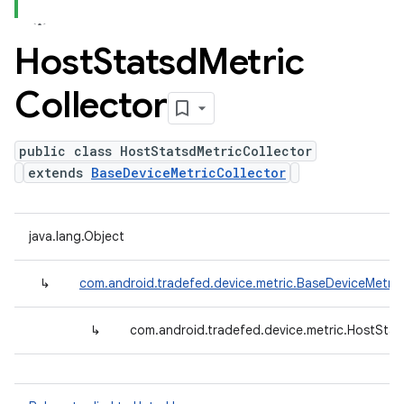
Host
Statsd
Metric
Collector
public class HostStatsdMetricCollector
extends
BaseDeviceMetricCollector
java.lang.Object
↳
com.android.tradefed.device.metric.BaseDeviceMetric
↳
com.android.tradefed.device.metric.HostStat