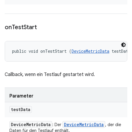
on
Test
Start
public void onTestStart (
DeviceMetricData
 testData
Callback, wenn ein Testlauf gestartet wird.
Parameter
test
Data
Device
Metric
Data
Device
Metric
Data
: Der
, der die
Daten für den Testlauf enthält.