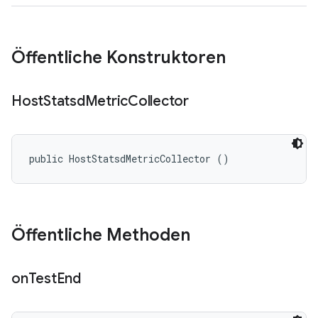
Öffentliche Konstruktoren
Host
Statsd
Metric
Collector
public HostStatsdMetricCollector ()
Öffentliche Methoden
on
Test
End