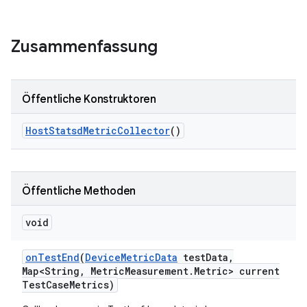
Zusammenfassung
Öffentliche Konstruktoren
Host
Statsd
Metric
Collector
()
Öffentliche Methoden
void
on
Test
End
(
Device
Metric
Data
test
Data
,
Map<String
,
Metric
Measurement
.
Metric> current
Test
Case
Metrics)