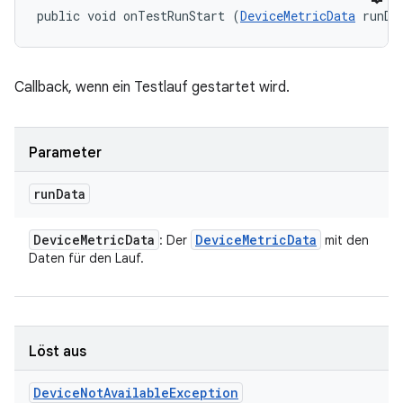
public void onTestRunStart (
DeviceMetricData
 runDa
Callback, wenn ein Testlauf gestartet wird.
Parameter
run
Data
Device
Metric
Data
Device
Metric
Data
: Der
mit den
Daten für den Lauf.
Löst aus
Device
Not
Available
Exception