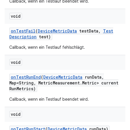
Callback, wenn ein Testlauf beendet wird.
void
on
Test
Fail
(
Device
Metric
Data
test
Data
,
Test
Description
test)
Callback, wenn ein Testlauf fehlschlägt.
void
on
Test
Run
End
(
Device
Metric
Data
run
Data
,
Map<String
,
Metric
Measurement
.
Metric> current
Run
Metrics)
Callback, wenn ein Testlauf beendet wird.
void
on
Test
Run
Start
(
Device
Metric
Data
run
Data)