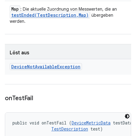
Map
: Die aktuelle Zuordnung von Messwerten, die an
testEnded(
Test
Description
,
Map)
übergeben
werden.
Löst aus
Device
Not
Available
Exception
on
Test
Fail
public void onTestFail (
DeviceMetricData
 testData, 
TestDescription
 test)