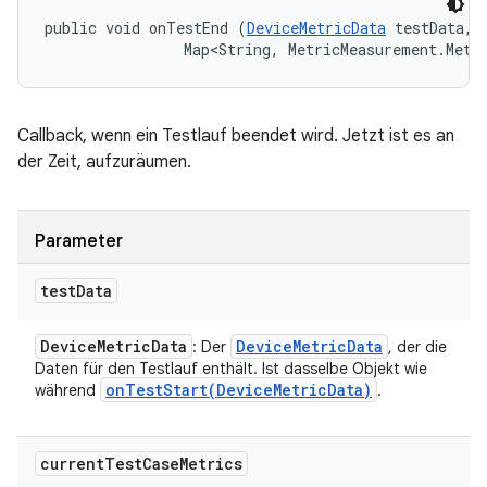
public void onTestEnd (
DeviceMetricData
 testData, 

                Map<String, MetricMeasurement.Metr
Callback, wenn ein Testlauf beendet wird. Jetzt ist es an
der Zeit, aufzuräumen.
Parameter
test
Data
Device
Metric
Data
Device
Metric
Data
: Der
, der die
Daten für den Testlauf enthält. Ist dasselbe Objekt wie
onTestStart(
Device
Metric
Data)
während
.
current
Test
Case
Metrics