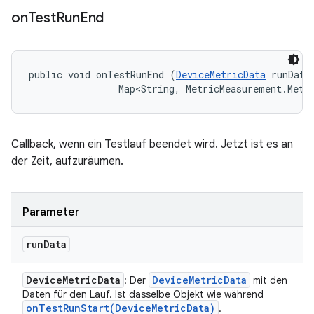
on
Test
Run
End
public void onTestRunEnd (
DeviceMetricData
 runData,
                Map<String, MetricMeasurement.Metr
Callback, wenn ein Testlauf beendet wird. Jetzt ist es an
der Zeit, aufzuräumen.
Parameter
run
Data
Device
Metric
Data
Device
Metric
Data
: Der
mit den
Daten für den Lauf. Ist dasselbe Objekt wie während
onTestRunStart(
Device
Metric
Data)
.