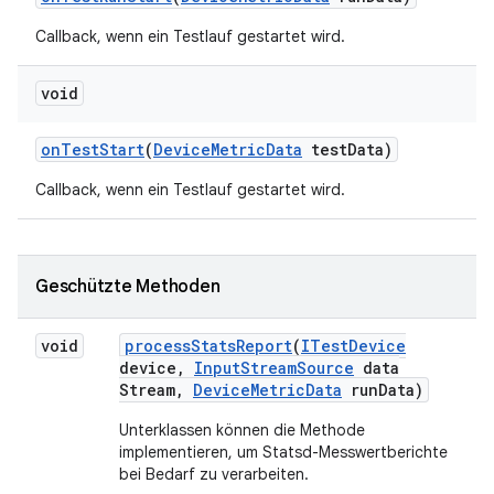
Callback, wenn ein Testlauf gestartet wird.
void
on
Test
Start
(
Device
Metric
Data
test
Data)
Callback, wenn ein Testlauf gestartet wird.
Geschützte Methoden
void
process
Stats
Report
(
ITest
Device
device
,
Input
Stream
Source
data
Stream
,
Device
Metric
Data
run
Data)
Unterklassen können die Methode
implementieren, um Statsd-Messwertberichte
bei Bedarf zu verarbeiten.