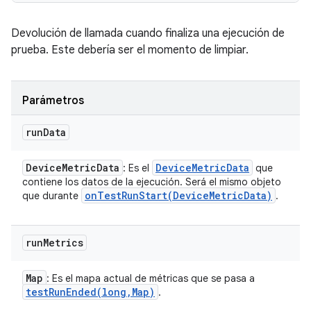
Devolución de llamada cuando finaliza una ejecución de
prueba. Este debería ser el momento de limpiar.
Parámetros
run
Data
Device
Metric
Data
Device
Metric
Data
: Es el
que
contiene los datos de la ejecución. Será el mismo objeto
onTestRunStart(
Device
Metric
Data)
que durante
.
run
Metrics
Map
: Es el mapa actual de métricas que se pasa a
testRunEnded(
long
,
Map)
.