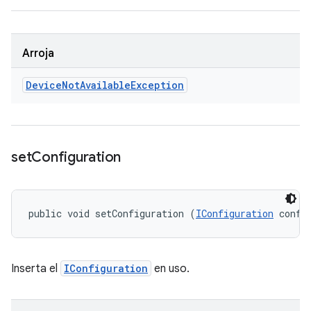
Arroja
Device
Not
Available
Exception
set
Configuration
public void setConfiguration (
IConfiguration
 confi
Inserta el
IConfiguration
en uso.