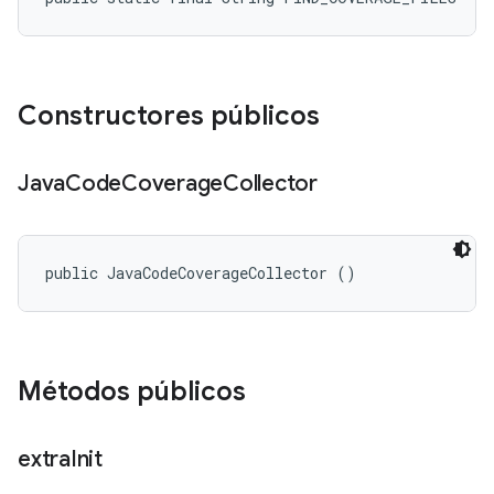
Constructores públicos
Java
Code
Coverage
Collector
public JavaCodeCoverageCollector ()
Métodos públicos
extra
Init