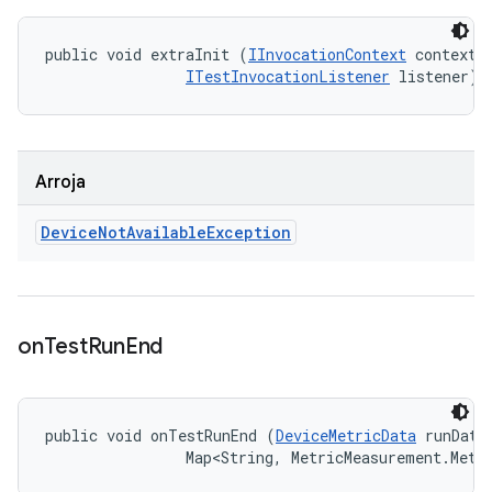
public void extraInit (
IInvocationContext
 context, 
ITestInvocationListener
 listener)
Arroja
Device
Not
Available
Exception
on
Test
Run
End
public void onTestRunEnd (
DeviceMetricData
 runData,
                Map<String, MetricMeasurement.Metr