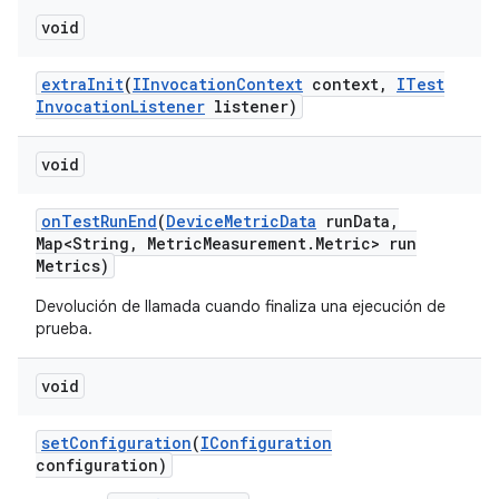
void
extra
Init
(
IInvocation
Context
context
,
ITest
Invocation
Listener
listener)
void
on
Test
Run
End
(
Device
Metric
Data
run
Data
,
Map<String
,
Metric
Measurement
.
Metric> run
Metrics)
Devolución de llamada cuando finaliza una ejecución de
prueba.
void
set
Configuration
(
IConfiguration
configuration)