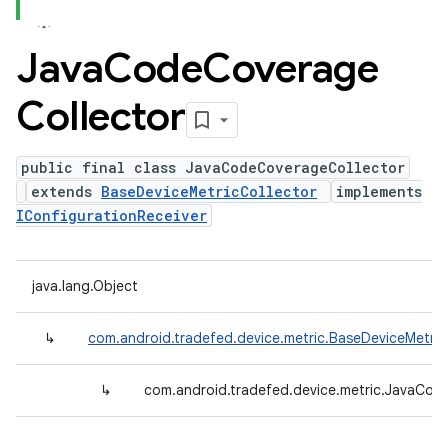
Java
Code
Coverage
Collector
public final class JavaCodeCoverageCollector
extends
BaseDeviceMetricCollector
implements
IConfigurationReceiver
java.lang.Object
↳
com.android.tradefed.device.metric.BaseDeviceMetric
↳
com.android.tradefed.device.metric.JavaCod