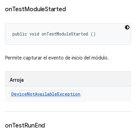
on
Test
Module
Started
public void onTestModuleStarted ()
Permite capturar el evento de inicio del módulo.
Arroja
Device
Not
Available
Exception
on
Test
Run
End