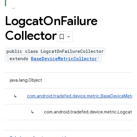
Logcat
On
Failure
Collector
public class LogcatOnFailureCollector
extends
BaseDeviceMetricCollector
java.lang.Object
↳
com.android.tradefed.device.metric.BaseDeviceMetric
↳
com.android.tradefed.device.metric.LogcatOn