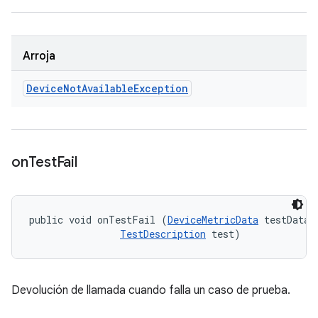
Arroja
Device
Not
Available
Exception
on
Test
Fail
public void onTestFail (
DeviceMetricData
 testData, 
TestDescription
 test)
Devolución de llamada cuando falla un caso de prueba.