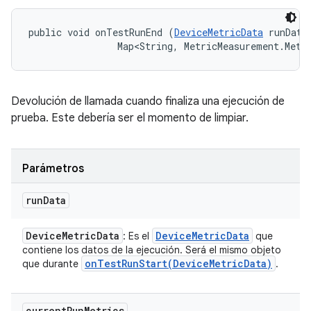
public void onTestRunEnd (
DeviceMetricData
 runData,
                Map<String, MetricMeasurement.Metr
Devolución de llamada cuando finaliza una ejecución de
prueba. Este debería ser el momento de limpiar.
Parámetros
run
Data
Device
Metric
Data
Device
Metric
Data
: Es el
que
contiene los datos de la ejecución. Será el mismo objeto
onTestRunStart(
Device
Metric
Data)
que durante
.
current
Run
Metrics