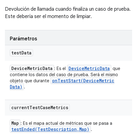
Devolución de llamada cuando finaliza un caso de prueba.
Este debería ser el momento de limpiar.
Parámetros
test
Data
Device
Metric
Data
Device
Metric
Data
: Es el
que
contiene los datos del caso de prueba. Será el mismo
onTestStart(
Device
Metric
objeto que durante
Data)
.
current
Test
Case
Metrics
Map
: Es el mapa actual de métricas que se pasa a
testEnded(
Test
Description
,
Map)
.