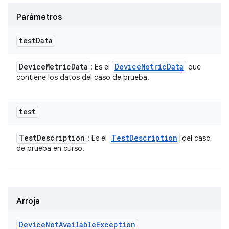
Parámetros
test
Data
Device
Metric
Data
Device
Metric
Data
: Es el
que
contiene los datos del caso de prueba.
test
Test
Description
Test
Description
: Es el
del caso
de prueba en curso.
Arroja
Device
Not
Available
Exception