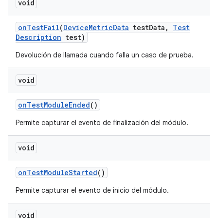
void
on
Test
Fail
(
Device
Metric
Data
test
Data
,
Test
Description
test)
Devolución de llamada cuando falla un caso de prueba.
void
on
Test
Module
Ended
()
Permite capturar el evento de finalización del módulo.
void
on
Test
Module
Started
()
Permite capturar el evento de inicio del módulo.
void