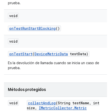
prueba.
void
on
Test
Run
Start
Blocking
()
void
on
Test
Start
(
Device
Metric
Data
test
Data)
Es la devolución de llamada cuando se inicia un caso de
prueba.
Métodos protegidos
void
collect
And
Log
(String test
Name
,
int
size
,
IMetric
Collector
.
Metric