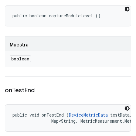
public boolean captureModuleLevel ()
Muestra
boolean
on
Test
End
public void onTestEnd (
DeviceMetricData
 testData, 

                Map<String, MetricMeasurement.Metr