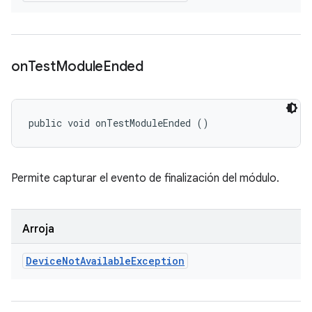
on
Test
Module
Ended
public void onTestModuleEnded ()
Permite capturar el evento de finalización del módulo.
Arroja
Device
Not
Available
Exception