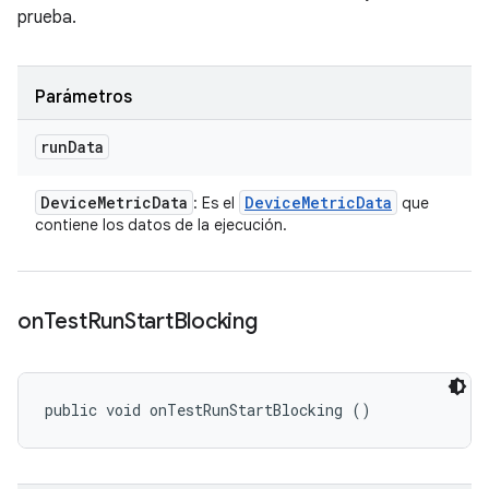
prueba.
Parámetros
run
Data
Device
Metric
Data
Device
Metric
Data
: Es el
que
contiene los datos de la ejecución.
on
Test
Run
Start
Blocking
public void onTestRunStartBlocking ()