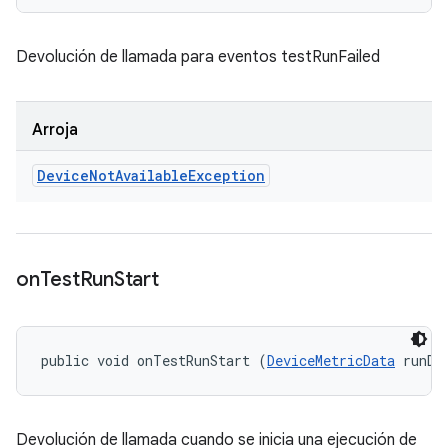
Devolución de llamada para eventos testRunFailed
Arroja
Device
Not
Available
Exception
on
Test
Run
Start
public void onTestRunStart (
DeviceMetricData
 runDa
Devolución de llamada cuando se inicia una ejecución de