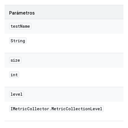
Parámetros
test
Name
String
size
int
level
IMetric
Collector
.
Metric
Collection
Level