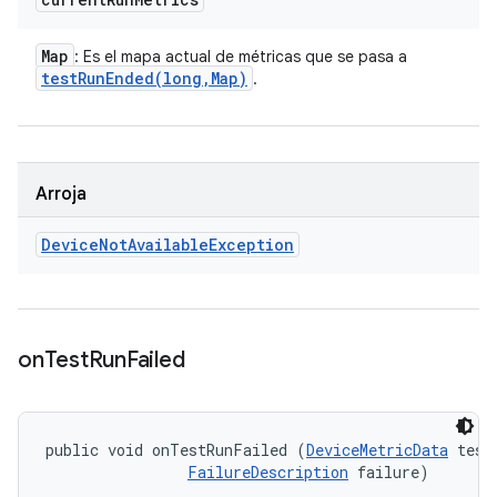
Map
: Es el mapa actual de métricas que se pasa a
testRunEnded(
long
,
Map)
.
Arroja
Device
Not
Available
Exception
on
Test
Run
Failed
public void onTestRunFailed (
DeviceMetricData
 testD
FailureDescription
 failure)