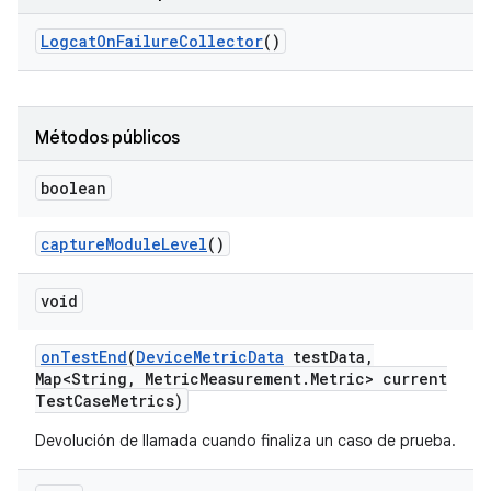
Logcat
On
Failure
Collector
()
Métodos públicos
boolean
capture
Module
Level
()
void
on
Test
End
(
Device
Metric
Data
test
Data
,
Map<String
,
Metric
Measurement
.
Metric> current
Test
Case
Metrics)
Devolución de llamada cuando finaliza un caso de prueba.