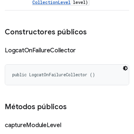
Collection
Level
level)
Constructores públicos
Logcat
On
Failure
Collector
public LogcatOnFailureCollector ()
Métodos públicos
capture
Module
Level