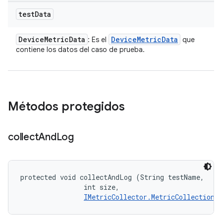
test
Data
Device
Metric
Data
Device
Metric
Data
: Es el
que
contiene los datos del caso de prueba.
Métodos protegidos
collect
And
Log
protected void collectAndLog (String testName, 

                int size, 

IMetricCollector.MetricCollectionL