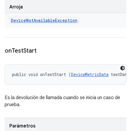
Arroja
Device
Not
Available
Exception
on
Test
Start
public void onTestStart (
DeviceMetricData
 testData
Es la devolución de llamada cuando se inicia un caso de
prueba.
Parámetros