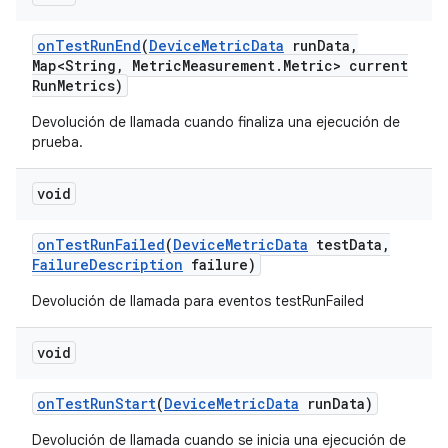
on
Test
Run
End
(
Device
Metric
Data
run
Data
,
Map<String
,
Metric
Measurement
.
Metric> current
Run
Metrics)
Devolución de llamada cuando finaliza una ejecución de
prueba.
void
on
Test
Run
Failed
(
Device
Metric
Data
test
Data
,
Failure
Description
failure)
Devolución de llamada para eventos testRunFailed
void
on
Test
Run
Start
(
Device
Metric
Data
run
Data)
Devolución de llamada cuando se inicia una ejecución de