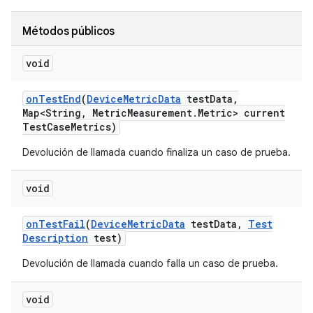
Métodos públicos
void
on
Test
End
(
Device
Metric
Data
test
Data
,
Map<String
,
Metric
Measurement
.
Metric> current
Test
Case
Metrics)
Devolución de llamada cuando finaliza un caso de prueba.
void
on
Test
Fail
(
Device
Metric
Data
test
Data
,
Test
Description
test)
Devolución de llamada cuando falla un caso de prueba.
void