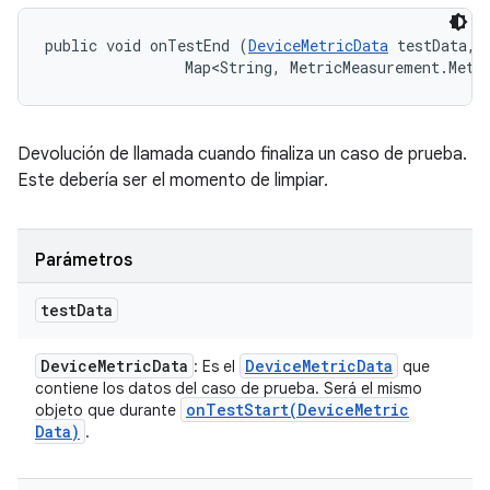
public void onTestEnd (
DeviceMetricData
 testData, 

                Map<String, MetricMeasurement.Metr
Devolución de llamada cuando finaliza un caso de prueba.
Este debería ser el momento de limpiar.
Parámetros
test
Data
Device
Metric
Data
Device
Metric
Data
: Es el
que
contiene los datos del caso de prueba. Será el mismo
onTestStart(
Device
Metric
objeto que durante
Data)
.