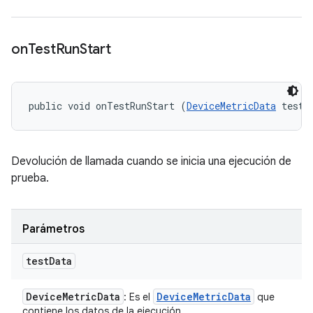
on
Test
Run
Start
public void onTestRunStart (
DeviceMetricData
 testD
Devolución de llamada cuando se inicia una ejecución de
prueba.
Parámetros
test
Data
Device
Metric
Data
Device
Metric
Data
: Es el
que
contiene los datos de la ejecución.