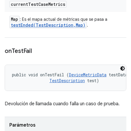
current
Test
Case
Metrics
Map
: Es el mapa actual de métricas que se pasa a
testEnded(
Test
Description
,
Map)
.
on
Test
Fail
public void onTestFail (
DeviceMetricData
 testData, 
TestDescription
 test)
Devolución de llamada cuando falla un caso de prueba.
Parámetros