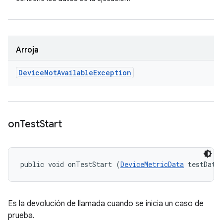
Arroja
Device
Not
Available
Exception
on
Test
Start
public void onTestStart (
DeviceMetricData
 testData
Es la devolución de llamada cuando se inicia un caso de
prueba.