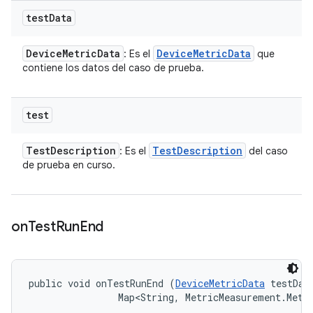
test
Data
Device
Metric
Data
Device
Metric
Data
: Es el
que
contiene los datos del caso de prueba.
test
Test
Description
Test
Description
: Es el
del caso
de prueba en curso.
on
Test
Run
End
public void onTestRunEnd (
DeviceMetricData
 testData
                Map<String, MetricMeasurement.Metr