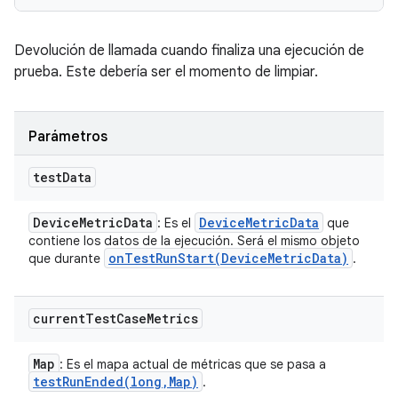
Devolución de llamada cuando finaliza una ejecución de
prueba. Este debería ser el momento de limpiar.
Parámetros
test
Data
Device
Metric
Data
Device
Metric
Data
: Es el
que
contiene los datos de la ejecución. Será el mismo objeto
onTestRunStart(
Device
Metric
Data)
que durante
.
current
Test
Case
Metrics
Map
: Es el mapa actual de métricas que se pasa a
testRunEnded(
long
,
Map)
.