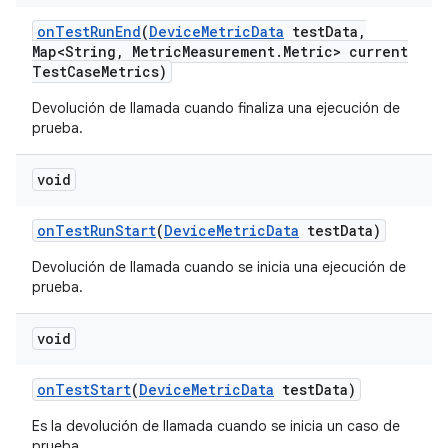
on
Test
Run
End
(
Device
Metric
Data
test
Data
,
Map<String
,
Metric
Measurement
.
Metric> current
Test
Case
Metrics)
Devolución de llamada cuando finaliza una ejecución de
prueba.
void
on
Test
Run
Start
(
Device
Metric
Data
test
Data)
Devolución de llamada cuando se inicia una ejecución de
prueba.
void
on
Test
Start
(
Device
Metric
Data
test
Data)
Es la devolución de llamada cuando se inicia un caso de
prueba.