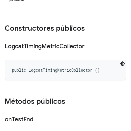
Constructores públicos
Logcat
Timing
Metric
Collector
public LogcatTimingMetricCollector ()
Métodos públicos
on
Test
End