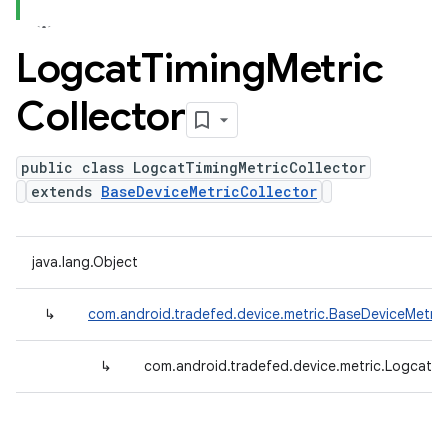
Logcat
Timing
Metric
Collector
public class LogcatTimingMetricCollector
extends
BaseDeviceMetricCollector
java.lang.Object
↳
com.android.tradefed.device.metric.BaseDeviceMetric
↳
com.android.tradefed.device.metric.LogcatTi