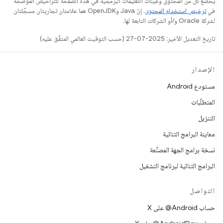
يخضع كل من المحتوى وعيّنات التعليمات البرمجية في هذه الصفحة للتراخيص الموضحّة
في
ترخيص استخدام المحتوى
. إنّ Java وOpenJDK هما علامتان تجاريتان مسجَّلتان
لشركة Oracle و/أو الشركات التابعة لها.
تاريخ التعديل الأخير: 2025-07-27 (حسب التوقيت العالمي المتفَّق عليه)
الإصدار
مستودع Android
المتطلّبات
التنزيل
معاينة البرامج الثنائية
نسخة برامج الجهة المصنِّعة
البرامج الثنائية لبرنامج التشغيل
التواصل
حساب ‎@Android على X