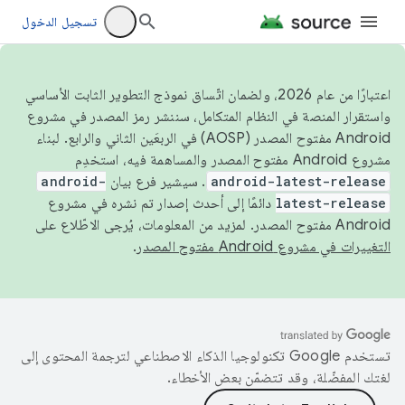
تسجيل الدخول
اعتبارًا من عام 2026، ولضمان اتّساق نموذج التطوير الثابت الأساسي
واستقرار المنصة في النظام المتكامل، سننشر رمز المصدر في مشروع
Android مفتوح المصدر (AOSP) في الربعَين الثاني والرابع. لبناء
مشروع Android مفتوح المصدر والمساهمة فيه، استخدِم
android-latest-release
. سيشير فرع بيان
android-
latest-release
دائمًا إلى أحدث إصدار تم نشره في مشروع
Android مفتوح المصدر. لمزيد من المعلومات، يُرجى الاطّلاع على
التغييرات في مشروع Android مفتوح المصدر
.
تستخدم Google تكنولوجيا الذكاء الاصطناعي لترجمة المحتوى إلى
لغتك المفضّلة، وقد تتضمّن بعض الأخطاء.