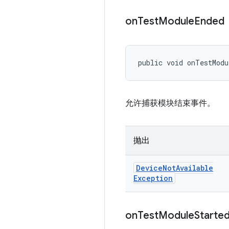
on
Test
Module
Ended
public void onTestMod
允许捕获模块结束事件。
抛出
Device
Not
Available
Exception
on
Test
Module
Starte