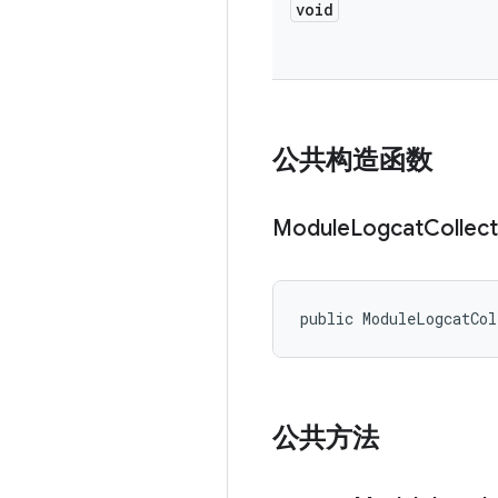
void
公共构造函数
Module
Logcat
Collec
public ModuleLogcatCo
公共方法