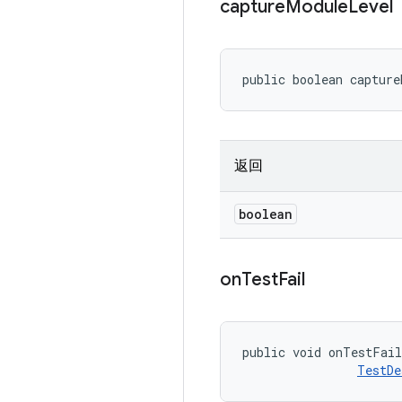
capture
Module
Level
public boolean capture
返回
boolean
on
Test
Fail
public void onTestFai
TestDe