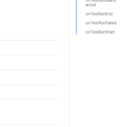
onTestModuleSt
arted
onTestRunEnd
onTestRunFailed
onTestRunStart