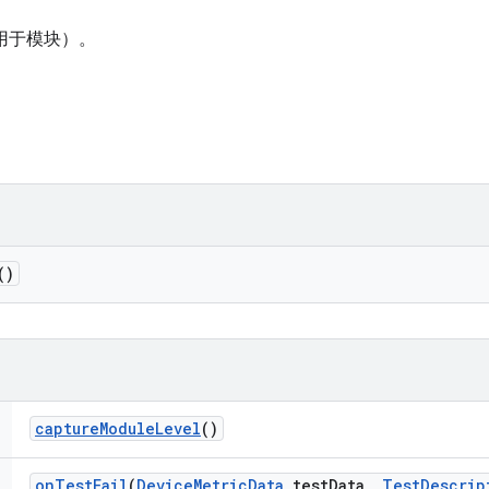
适用于模块）。
()
capture
Module
Level
()
on
Test
Fail
(
Device
Metric
Data
test
Data
,
Test
Descrip