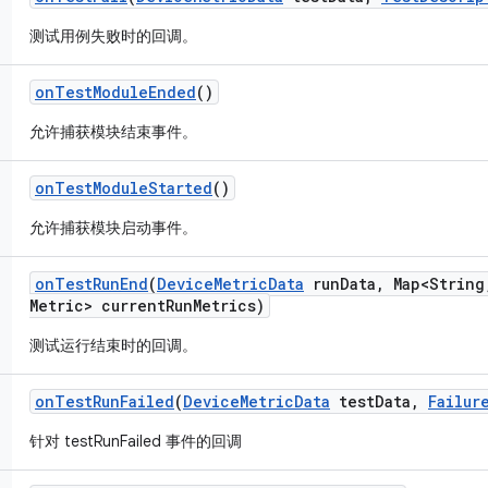
测试用例失败时的回调。
on
Test
Module
Ended
()
允许捕获模块结束事件。
on
Test
Module
Started
()
允许捕获模块启动事件。
on
Test
Run
End
(
Device
Metric
Data
run
Data
,
Map<String
Metric> current
Run
Metrics)
测试运行结束时的回调。
on
Test
Run
Failed
(
Device
Metric
Data
test
Data
,
Failur
针对 testRunFailed 事件的回调