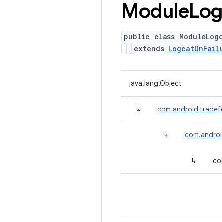
Module
Log
public class ModuleLog
extends
LogcatOnFail
java.lang.Object
↳
com.android.tradef
↳
com.androi
↳
co