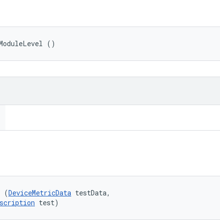
ModuleLevel ()
l (
DeviceMetricData
 testData, 

scription
 test)