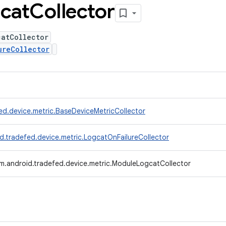
cat
Collector
catCollector
ureCollector
ed.device.metric.BaseDeviceMetricCollector
d.tradefed.device.metric.LogcatOnFailureCollector
m.android.tradefed.device.metric.ModuleLogcatCollector