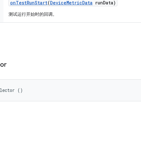
on
Test
Run
Start
(
Device
Metric
Data
run
Data)
测试运行开始时的回调。
tor
llector ()