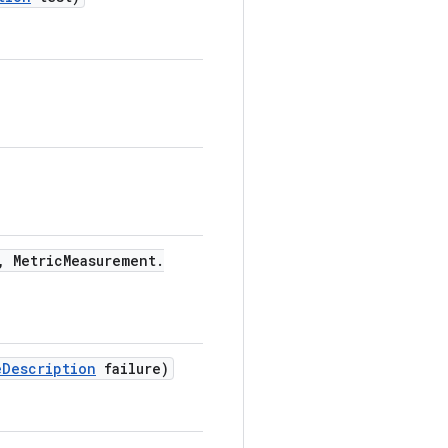
,
Metric
Measurement
.
e
Description
failure)