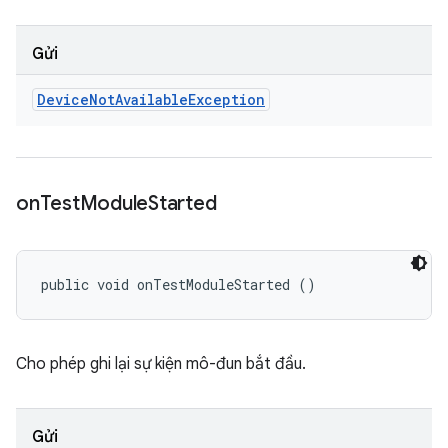
Gửi
Device
Not
Available
Exception
on
Test
Module
Started
public void onTestModuleStarted ()
Cho phép ghi lại sự kiện mô-đun bắt đầu.
Gửi