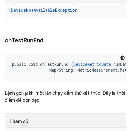
Device
Not
Available
Exception
on
Test
Run
End
public void onTestRunEnd (
DeviceMetricData
 runData,
                Map<String, MetricMeasurement.Metr
Lệnh gọi lại khi một lần chạy kiểm thử kết thúc. Đây là thời
điểm để dọn dẹp.
Tham số