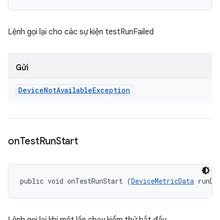
Lệnh gọi lại cho các sự kiện testRunFailed
Gửi
Device
Not
Available
Exception
on
Test
Run
Start
public void onTestRunStart (
DeviceMetricData
 runDa