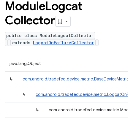
Module
Logcat
Collector
public class ModuleLogcatCollector
extends
LogcatOnFailureCollector
java.lang.Object
↳
com.android.tradefed.device.metric.BaseDeviceMetricCo
↳
com.android.tradefed.device.metric.LogcatOnFail
↳
com.android.tradefed.device.metric.Modul