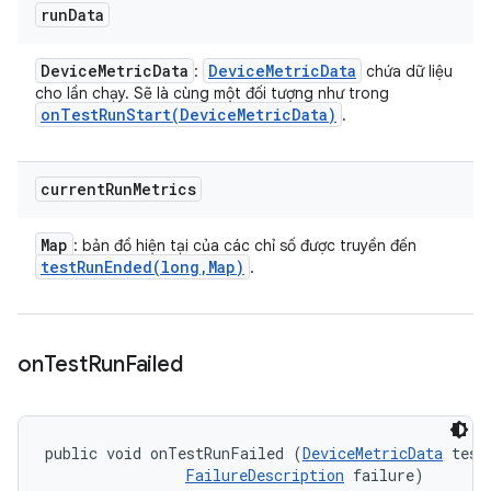
run
Data
Device
Metric
Data
Device
Metric
Data
:
chứa dữ liệu
cho lần chạy. Sẽ là cùng một đối tượng như trong
onTestRunStart(
Device
Metric
Data)
.
current
Run
Metrics
Map
: bản đồ hiện tại của các chỉ số được truyền đến
testRunEnded(
long
,
Map)
.
on
Test
Run
Failed
public void onTestRunFailed (
DeviceMetricData
 testD
FailureDescription
 failure)