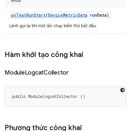
void
on
Test
Run
Start
(
Device
Metric
Data
run
Data)
Lệnh gọi lại khi một lần chạy kiểm thử bắt đầu.
Hàm khởi tạo công khai
Module
Logcat
Collector
public ModuleLogcatCollector ()
Phương thức công khai