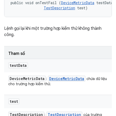
public void onTestFail (
DeviceMetricData
 testData, 
TestDescription
 test)
Lệnh gọi lại khi một trường hợp kiểm thử không thành
công.
Tham số
test
Data
Device
Metric
Data
Device
Metric
Data
:
chứa dữ liệu
cho trường hợp kiểm thử.
test
Test
Description
Test
Description
:
của trường