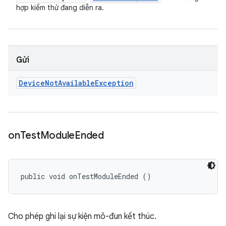
hợp kiểm thử đang diễn ra.
Gửi
Device
Not
Available
Exception
on
Test
Module
Ended
public void onTestModuleEnded ()
Cho phép ghi lại sự kiện mô-đun kết thúc.