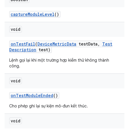
capture
Module
Level
()
void
on
Test
Fail
(
Device
Metric
Data
test
Data
,
Test
Description
test)
Lệnh gọi lại khi một trường hợp kiểm thử không thành
công.
void
on
Test
Module
Ended
()
Cho phép ghi lại sự kiện mô-đun kết thúc.
void