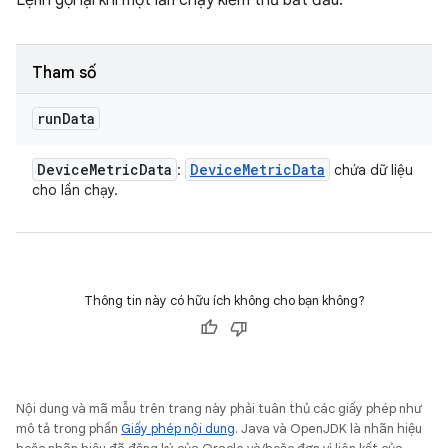
Lệnh gọi lại khi một lần chạy kiểm thử bắt đầu.
Tham số
run
Data
Device
Metric
Data
Device
Metric
Data
:
chứa dữ liệu
cho lần chạy.
Thông tin này có hữu ích không cho bạn không?
Nội dung và mã mẫu trên trang này phải tuân thủ các giấy phép như
mô tả trong phần
Giấy phép nội dung
. Java và OpenJDK là nhãn hiệu