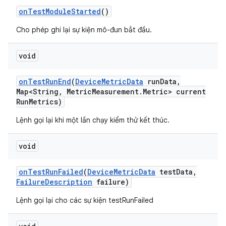
on
Test
Module
Started
()
Cho phép ghi lại sự kiện mô-đun bắt đầu.
void
on
Test
Run
End
(
Device
Metric
Data
run
Data
,
Map<String
,
Metric
Measurement
.
Metric> current
Run
Metrics)
Lệnh gọi lại khi một lần chạy kiểm thử kết thúc.
void
on
Test
Run
Failed
(
Device
Metric
Data
test
Data
,
Failure
Description
failure)
Lệnh gọi lại cho các sự kiện testRunFailed