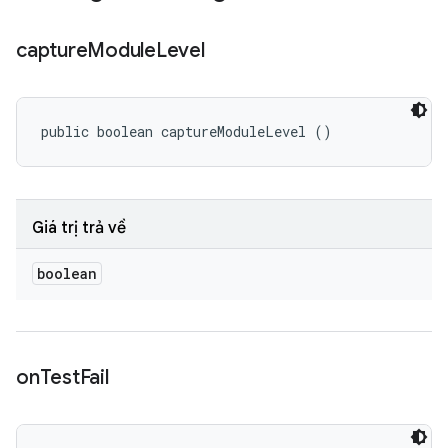
capture
Module
Level
public boolean captureModuleLevel ()
Giá trị trả về
boolean
on
Test
Fail