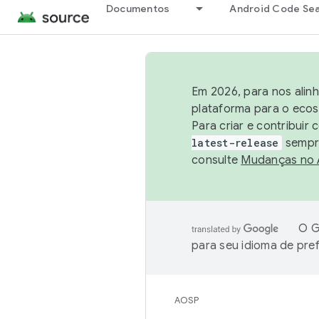
Documentos
Android Code Se
Em 2026, para nos alin
plataforma para o ecos
Para criar e contribuir
latest-release
sempre
consulte
Mudanças no
O G
para seu idioma de pre
AOSP