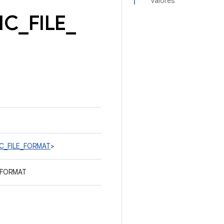
valores
IC
_
FILE
_
RIC_FILE_FORMAT
>
E_FORMAT