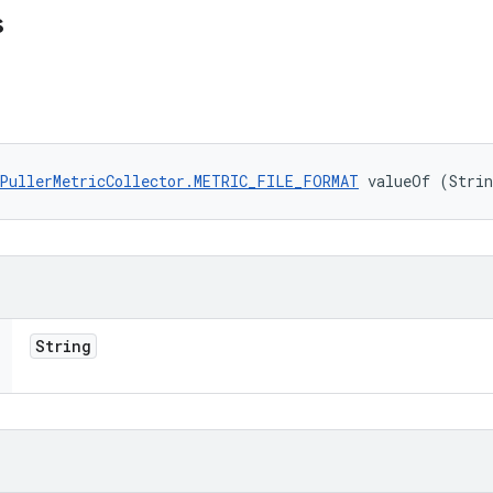
s
PullerMetricCollector.METRIC_FILE_FORMAT
 valueOf (Stri
String