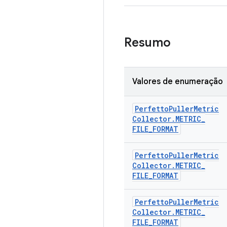
Resumo
Valores de enumeração
Perfetto
Puller
Metric
Collector
.
METRIC
_
FILE
_
FORMAT
Perfetto
Puller
Metric
Collector
.
METRIC
_
FILE
_
FORMAT
Perfetto
Puller
Metric
Collector
.
METRIC
_
FILE
_
FORMAT