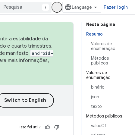
/
Fazer login
Nesta página
Resumo
tir a estabilidade da
Valores de
o e quarto trimestres.
enumeração
 de manifesto
android-
Métodos
ara mais informações,
públicos
Valores de
enumeração
binário
json
texto
Métodos públicos
valueOf
Isso foi útil?