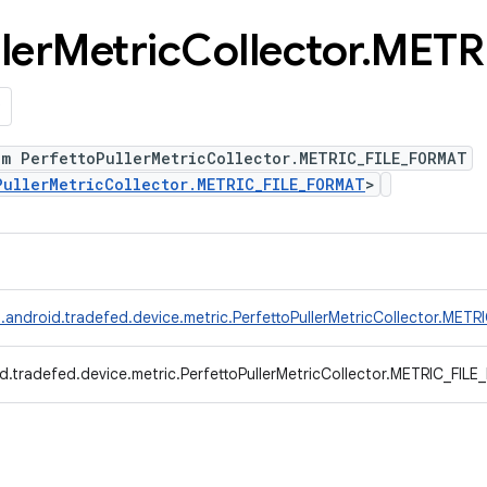
ler
Metric
Collector
.
METR
m PerfettoPullerMetricCollector.METRIC_FILE_FORMAT
PullerMetricCollector.METRIC_FILE_FORMAT
>
.android.tradefed.device.metric.PerfettoPullerMetricCollector.MET
d.tradefed.device.metric.PerfettoPullerMetricCollector.METRIC_FIL