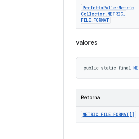
Perfetto
Puller
Metric
Collector
.
METRIC
_
FILE
_
FORMAT
valores
public static final 
ME
Retorna
METRIC
_
FILE
_
FORMAT[]