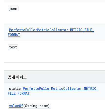
json
Perfetto
Puller
Metric
Collector
.
METRIC
_
FILE
_
FORMAT
text
공개 메서드
static
Perfetto
Puller
Metric
Collector
.
METRIC
_
FILE
_
FORMAT
value
Of
(String name)