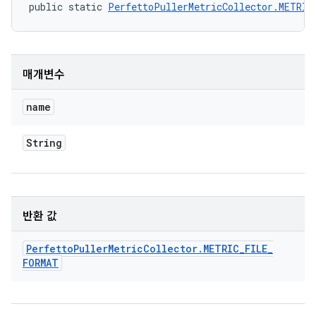
public static 
PerfettoPullerMetricCollector.METRIC
매개변수
name
String
반환 값
Perfetto
Puller
Metric
Collector
.
METRIC
_
FILE
_
FORMAT