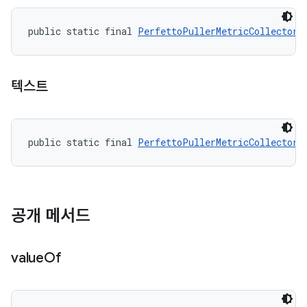
public static final 
PerfettoPullerMetricCollector.
텍스트
public static final 
PerfettoPullerMetricCollector.
공개 메서드
value
Of