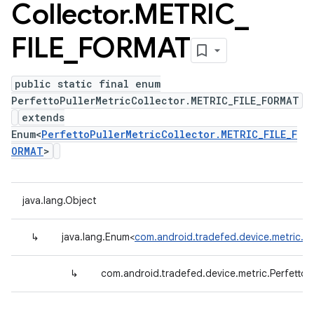
Collector
.
METRIC
_
FILE
_
FORMAT
public static final enum
PerfettoPullerMetricCollector.METRIC_FILE_FORMAT
extends
Enum<
PerfettoPullerMetricCollector.METRIC_FILE_F
ORMAT
>
java.lang.Object
↳
java.lang.Enum<
com.android.tradefed.device.metric.P
↳
com.android.tradefed.device.metric.Perfetto