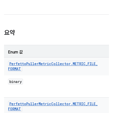
요약
Enum 값
Perfetto
Puller
Metric
Collector
.
METRIC
_
FILE
_
FORMAT
binary
Perfetto
Puller
Metric
Collector
.
METRIC
_
FILE
_
FORMAT