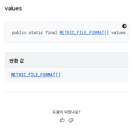
values
public static final 
METRIC_FILE_FORMAT[]
 values (
반환 값
METRIC
_
FILE
_
FORMAT[]
도움이 되었나요?