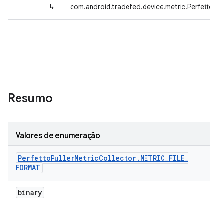
↳
com.android.tradefed.device.metric.Perfetto
Resumo
Valores de enumeração
Perfetto
Puller
Metric
Collector
.
METRIC
_
FILE
_
FORMAT
binary