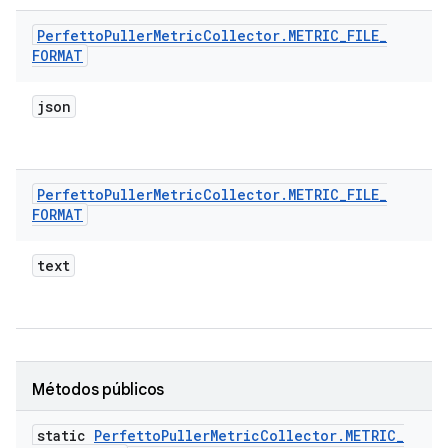
Perfetto
Puller
Metric
Collector
.
METRIC
_
FILE
_
FORMAT
json
Perfetto
Puller
Metric
Collector
.
METRIC
_
FILE
_
FORMAT
text
Métodos públicos
static
Perfetto
Puller
Metric
Collector
.
METRIC
_