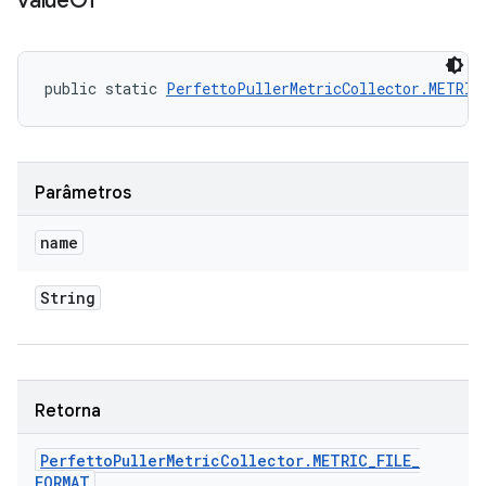
value
Of
public static 
PerfettoPullerMetricCollector.METRIC
Parâmetros
name
String
Retorna
Perfetto
Puller
Metric
Collector
.
METRIC
_
FILE
_
FORMAT