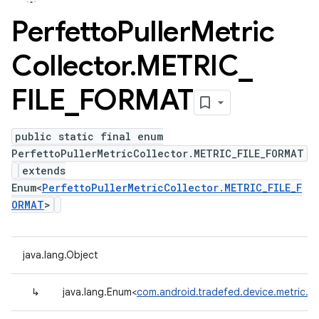
Perfetto
Puller
Metric
Collector
.
METRIC
_
FILE
_
FORMAT
public static final enum
PerfettoPullerMetricCollector.METRIC_FILE_FORMAT
extends
Enum<
PerfettoPullerMetricCollector.METRIC_FILE_F
ORMAT
>
java.lang.Object
↳
java.lang.Enum<
com.android.tradefed.device.metric.P