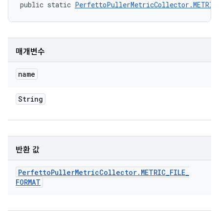
public static 
PerfettoPullerMetricCollector.METRIC
매개변수
name
String
반환 값
Perfetto
Puller
Metric
Collector
.
METRIC
_
FILE
_
FORMAT