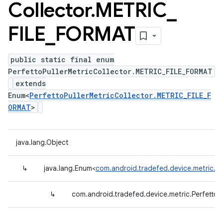
Collector
.
METRIC
_
FILE
_
FORMAT
public static final enum
PerfettoPullerMetricCollector.METRIC_FILE_FORMAT
extends
Enum<
PerfettoPullerMetricCollector.METRIC_FILE_F
ORMAT
>
java.lang.Object
↳
java.lang.Enum<
com.android.tradefed.device.metric.P
↳
com.android.tradefed.device.metric.Perfetto