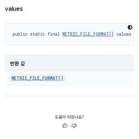
values
public static final 
METRIC_FILE_FORMAT[]
 values (
반환 값
METRIC
_
FILE
_
FORMAT[]
도움이 되었나요?