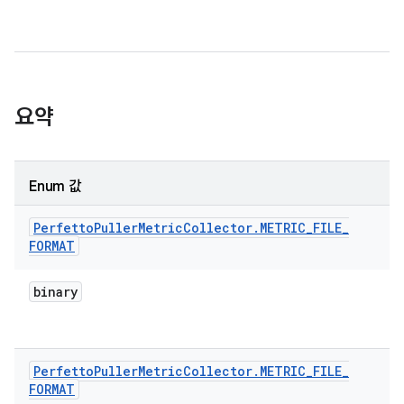
요약
Enum 값
Perfetto
Puller
Metric
Collector
.
METRIC
_
FILE
_
FORMAT
binary
Perfetto
Puller
Metric
Collector
.
METRIC
_
FILE
_
FORMAT