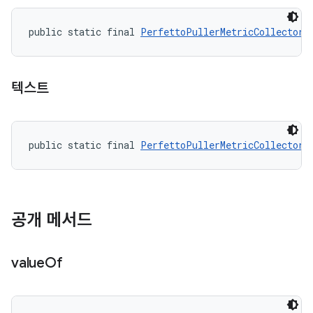
public static final 
PerfettoPullerMetricCollector.
텍스트
public static final 
PerfettoPullerMetricCollector.
공개 메서드
value
Of