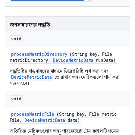
জনসাধারণের পদ্ধতি
void
process
Metric
Directory
(String key
,
File
metric
Directory
,
Device
Metric
Data
run
Data)
পদ্ধতিটির বাস্তবায়নের মাধ্যমে ডিরেক্টরিটি লগ করা এবং
DeviceMetricData
তে রাখার জন্য মেট্রিকগুলো পার্স করা
সম্ভব হবে।
void
process
Metric
File
(String key
,
File metric
File
,
Device
Metric
Data
data)
অতিরিক্ত মেট্রিকগুলোর জন্য পারফেটটো ট্রেস ফাইলটি প্রসেস