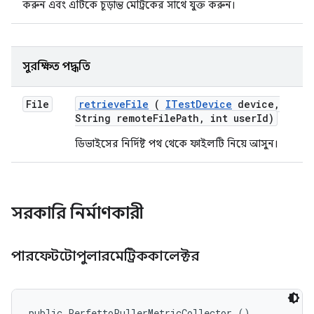
করুন এবং এটিকে চূড়ান্ত মেট্রিকের সাথে যুক্ত করুন।
সুরক্ষিত পদ্ধতি
File
retrieve
File
(
ITest
Device
device
,
String remote
File
Path
,
int user
Id)
ডিভাইসের নির্দিষ্ট পথ থেকে ফাইলটি নিয়ে আসুন।
সরকারি নির্মাণকারী
পারফেটটোপুলারমেট্রিককালেক্টর
public PerfettoPullerMetricCollector ()