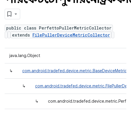
public class PerfettoPullerMetricCollector
extends
FilePullerDeviceMetricCollector
java.lang.Object
↳
com.android.tradefed.device.metric.BaseDeviceMetricCo
↳
com.android.tradefed.device.metric.FilePullerDev
↳
com.android.tradefed.device.metric.Perfett