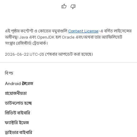
এই পৃষ্ঠার কন্টেন্ট ও কোডের নমুনাগুলি
Content License
-এ বর্ণিত লাইসেন্সের
অধীনস্থ। Java এবং OpenJDK হল Oracle এবং/অথবা তার অ্যাফিলিয়েট
সংস্থার রেজিস্টার্ড ট্রেডমার্ক।
2026-06-22 UTC-তে শেষবার আপডেট করা হয়েছে।
বিল্ড
Android স্টোরেজ
প্রয়োজনীয়তা
ডাউনলোড হচ্ছে
প্রিভিউ বাইনারি
ফ্যাক্টরি ইমেজ
ড্রাইভার বাইনারি