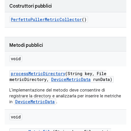
Costruttori pubblici
Perfetto
Puller
Metric
Collector
()
Metodi pubblici
void
process
Metric
Directory
(String key
,
File
metric
Directory
,
Device
Metric
Data
run
Data)
L'implementazione del metodo deve consentire di
registrare la directory e analizzarla per inserire le metriche
DeviceMetricData
in
.
void