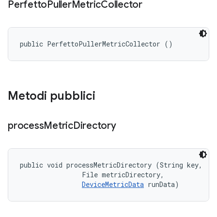
Perfetto
Puller
Metric
Collector
public PerfettoPullerMetricCollector ()
Metodi pubblici
process
Metric
Directory
public void processMetricDirectory (String key, 

                File metricDirectory, 

DeviceMetricData
 runData)