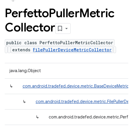
Perfetto
Puller
Metric
Collector
public class PerfettoPullerMetricCollector
extends
FilePullerDeviceMetricCollector
java.lang.Object
↳
com.android.tradefed.device.metric.BaseDeviceMetricCo
↳
com.android.tradefed.device.metric.FilePullerDev
↳
com.android.tradefed.device.metric.Perfett