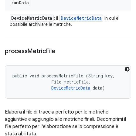
run
Data
Device
Metric
Data
Device
Metric
Data
: il
in cui è
possibile archiviare le metriche.
process
Metric
File
public void processMetricFile (String key, 

                File metricFile, 

DeviceMetricData
 data)
Elabora il file di traccia perfetto per le metriche
aggiuntive e aggiungilo alle metriche finali. Decomprimi il
file perfetto per l'elaborazione se la compressione è
stata abilitata.