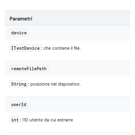
Parametri
device
ITest
Device
: che contiene il file.
remote
File
Path
String
: posizione nel dispositivo.
user
Id
int
: l'ID utente da cui estrarre