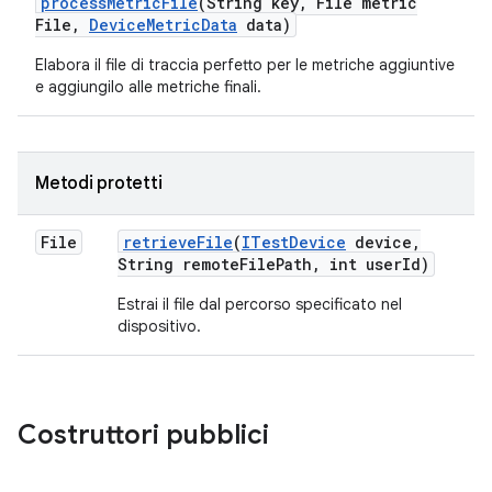
process
Metric
File
(String key
,
File metric
File
,
Device
Metric
Data
data)
Elabora il file di traccia perfetto per le metriche aggiuntive
e aggiungilo alle metriche finali.
Metodi protetti
File
retrieve
File
(
ITest
Device
device
,
String remote
File
Path
,
int user
Id)
Estrai il file dal percorso specificato nel
dispositivo.
Costruttori pubblici