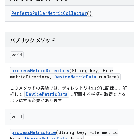
Perfetto
Puller
Metric
Collector
()
パブリック メソッド
void
process
Metric
Directory
(String key
,
File
metric
Directory
,
Device
Metric
Data
run
Data)
このメソッドの実装では、ディレクトリをログに記録し、解
DeviceMetricData
析して
に配置する指標を取得できる
ようにする必要があります。
void
process
Metric
File
(String key
,
File metric
File
,
Device
Metric
Data
data)