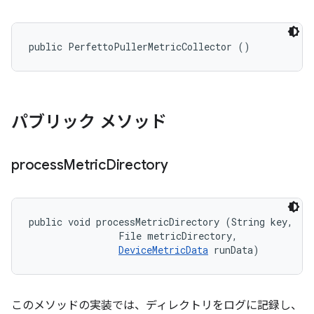
public PerfettoPullerMetricCollector ()
パブリック メソッド
process
Metric
Directory
public void processMetricDirectory (String key, 

                File metricDirectory, 

DeviceMetricData
 runData)
このメソッドの実装では、ディレクトリをログに記録し、