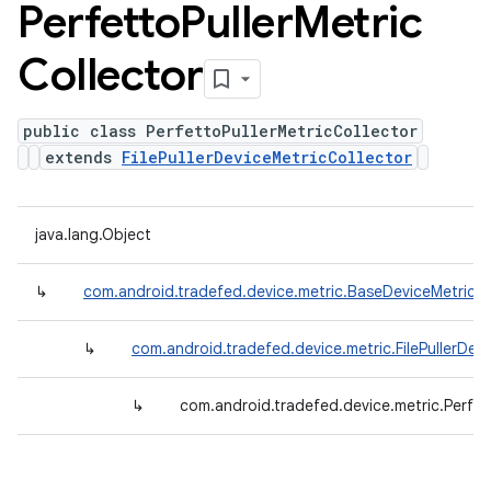
Perfetto
Puller
Metric
Collector
public class PerfettoPullerMetricCollector
extends
FilePullerDeviceMetricCollector
java.lang.Object
↳
com.android.tradefed.device.metric.BaseDeviceMetricCo
↳
com.android.tradefed.device.metric.FilePullerDev
↳
com.android.tradefed.device.metric.Perfett