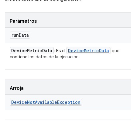
Parámetros
run
Data
Device
Metric
Data
Device
Metric
Data
: Es el
que
contiene los datos de la ejecución.
Arroja
Device
Not
Available
Exception