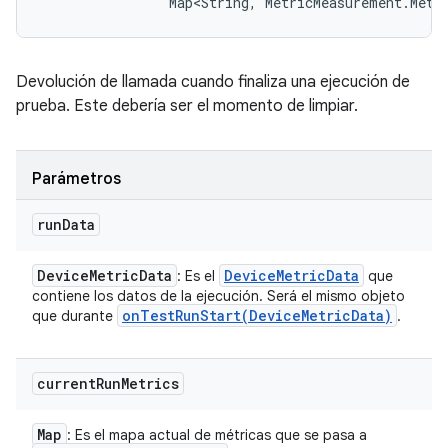
                Map<String, MetricMeasurement.Metr
Devolución de llamada cuando finaliza una ejecución de
prueba. Este debería ser el momento de limpiar.
Parámetros
run
Data
Device
Metric
Data
Device
Metric
Data
: Es el
que
contiene los datos de la ejecución. Será el mismo objeto
onTestRunStart(
Device
Metric
Data)
que durante
.
current
Run
Metrics
Map
: Es el mapa actual de métricas que se pasa a