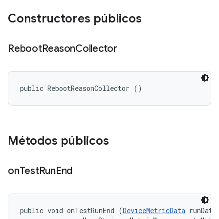
Constructores públicos
Reboot
Reason
Collector
public RebootReasonCollector ()
Métodos públicos
on
Test
Run
End
public void onTestRunEnd (
DeviceMetricData
 runData,