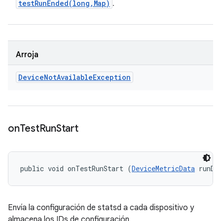
testRunEnded(
long
,
Map)
.
Arroja
Device
Not
Available
Exception
on
Test
Run
Start
public void onTestRunStart (
DeviceMetricData
 runDa
Envía la configuración de statsd a cada dispositivo y
almacena los IDs de configuración.