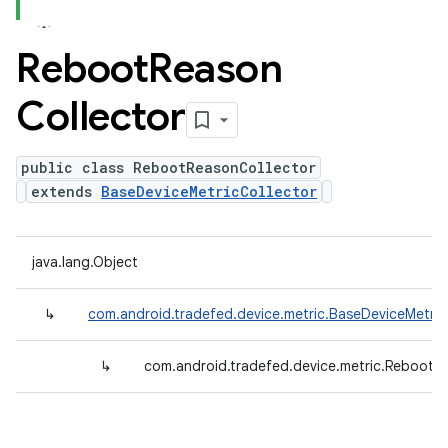
Reboot
Reason
Collector
public class RebootReasonCollector
extends
BaseDeviceMetricCollector
java.lang.Object
↳
com.android.tradefed.device.metric.BaseDeviceMetric
↳
com.android.tradefed.device.metric.RebootR