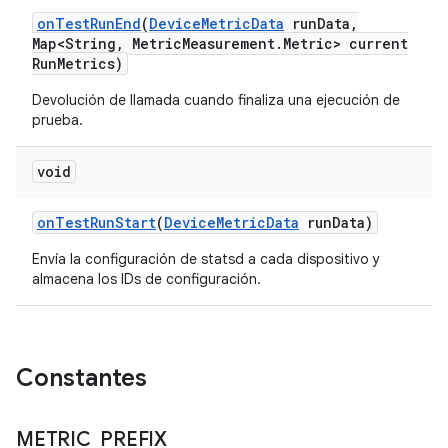
on
Test
Run
End
(
Device
Metric
Data
run
Data
,
Map<String
,
Metric
Measurement
.
Metric> current
Run
Metrics)
Devolución de llamada cuando finaliza una ejecución de
prueba.
void
on
Test
Run
Start
(
Device
Metric
Data
run
Data)
Envía la configuración de statsd a cada dispositivo y
almacena los IDs de configuración.
Constantes
METRIC
_
PREFIX