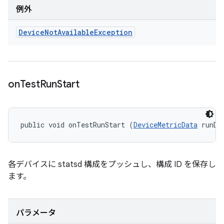
例外
Device
Not
Available
Exception
on
Test
Run
Start
public void onTestRunStart (
DeviceMetricData
 runDa
各デバイスに statsd 構成をプッシュし、構成 ID を保存し
ます。
パラメータ