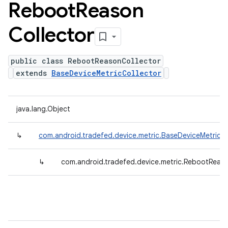
Reboot
Reason
Collector
public class RebootReasonCollector
extends
BaseDeviceMetricCollector
java.lang.Object
↳
com.android.tradefed.device.metric.BaseDeviceMetricCo
↳
com.android.tradefed.device.metric.RebootReaso