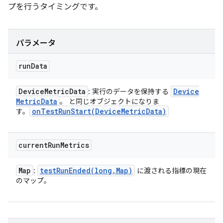
プを行うタイミングです。
パラメータ
run
Data
Device
Metric
Data
Device
: 実行のデータを保持する
Metric
Data
。 と同じオブジェクトになりま
onTestRunStart(
Device
Metric
Data)
す。
current
Run
Metrics
Map
testRunEnded(
long
,
Map)
:
に渡される指標の現在
のマップ。