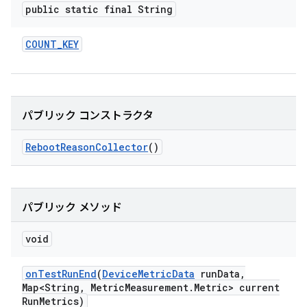
public static final String
COUNT
_
KEY
パブリック コンストラクタ
Reboot
Reason
Collector
()
パブリック メソッド
void
on
Test
Run
End
(
Device
Metric
Data
run
Data
,
Map<String
,
Metric
Measurement
.
Metric> current
Run
Metrics)