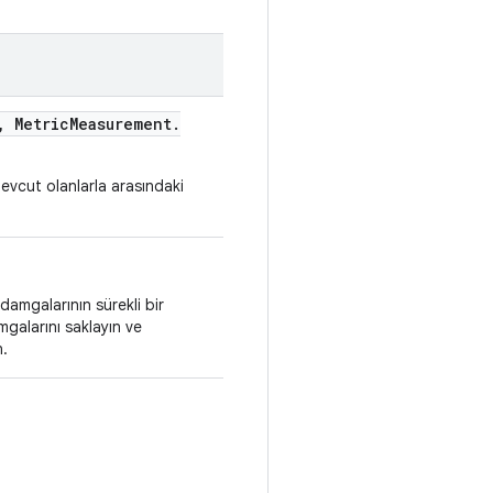
,
Metric
Measurement
.
evcut olanlarla arasındaki
amgalarının sürekli bir
alarını saklayın ve
n.