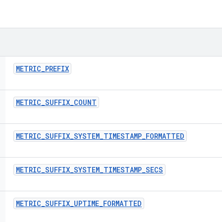
METRIC
_
PREFIX
METRIC
_
SUFFIX
_
COUNT
METRIC
_
SUFFIX
_
SYSTEM
_
TIMESTAMP
_
FORMATTED
METRIC
_
SUFFIX
_
SYSTEM
_
TIMESTAMP
_
SECS
METRIC
_
SUFFIX
_
UPTIME
_
FORMATTED