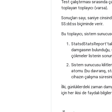
Test çalıştırması sırasında 
toplayan toplayıcı (varsa).
Sonuçları sayı, saniye cinsin
SS:dd:ss biçiminde verir.
Bu toplayıcı, sistem sunucusu 
StatsdStatsReport'tak
damgasının bulunduğu, s
çökmeler listenin sonuna
Sistem sunucusu kilitl
atomu (bu davranış, sta
cihazın çalışma süresini
İlki, günlüklerdeki zaman damgal
için her ikisi de faydalı bilgiler 