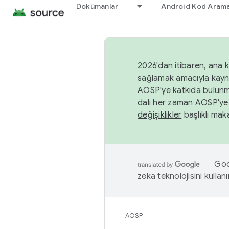
Dokümanlar
Android Kod Arama
2026'dan itibaren, ana k
sağlamak amacıyla kayn
AOSP'ye katkıda bulunm
dalı her zaman AOSP'ye 
değişiklikler
başlıklı maka
Goog
zeka teknolojisini kullanı
AOSP