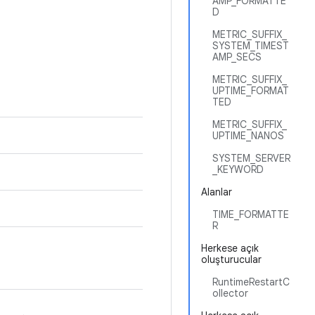
AMP_FORMATTE
D
METRIC_SUFFIX_
SYSTEM_TIMEST
AMP_SECS
METRIC_SUFFIX_
UPTIME_FORMAT
TED
METRIC_SUFFIX_
UPTIME_NANOS
SYSTEM_SERVER
_KEYWORD
Alanlar
TIME_FORMATTE
R
Herkese açık
oluşturucular
RuntimeRestartC
ollector