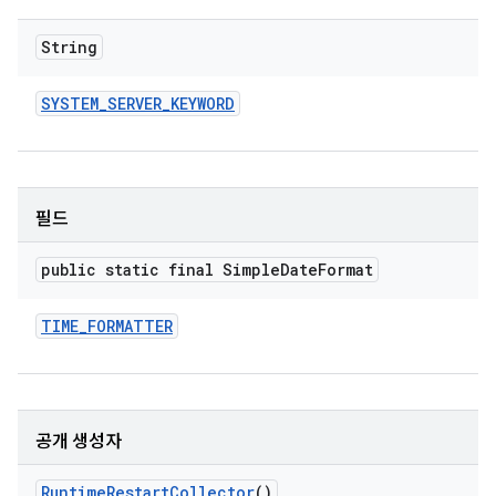
String
SYSTEM
_
SERVER
_
KEYWORD
필드
public static final Simple
Date
Format
TIME
_
FORMATTER
공개 생성자
Runtime
Restart
Collector
()