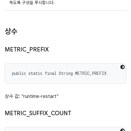
하도록 구성을 푸시합니다.
상수
METRIC
_
PREFIX
public static final String METRIC_PREFIX
상수 값: "runtime-restart"
METRIC
_
SUFFIX
_
COUNT