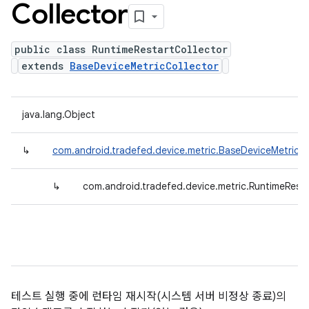
Collector
public class RuntimeRestartCollector
extends
BaseDeviceMetricCollector
java.lang.Object
↳
com.android.tradefed.device.metric.BaseDeviceMetricCo
↳
com.android.tradefed.device.metric.RuntimeResta
테스트 실행 중에 런타임 재시작(시스템 서버 비정상 종료)의