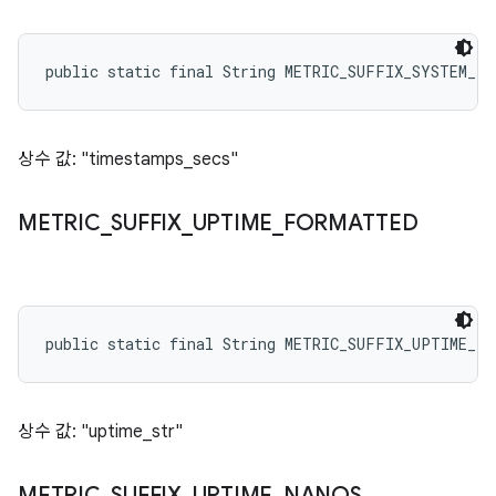
public static final String METRIC_SUFFIX_SYSTEM_TI
상수 값: "timestamps_secs"
METRIC
_
SUFFIX
_
UPTIME
_
FORMATTED
public static final String METRIC_SUFFIX_UPTIME_F
상수 값: "uptime_str"
METRIC
_
SUFFIX
_
UPTIME
_
NANOS