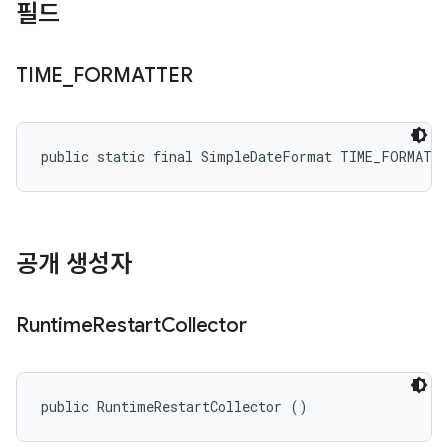
필드
TIME
_
FORMATTER
public static final SimpleDateFormat TIME_FORMATT
공개 생성자
Runtime
Restart
Collector
public RuntimeRestartCollector ()