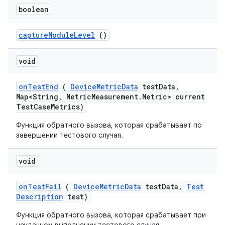
boolean
capture
Module
Level
()
void
on
Test
End
(
Device
Metric
Data
test
Data
,
Map<String
,
Metric
Measurement
.
Metric> current
Test
Case
Metrics)
Функция обратного вызова, которая срабатывает по
завершении тестового случая.
void
on
Test
Fail
(
Device
Metric
Data
test
Data
,
Test
Description
test)
Функция обратного вызова, которая срабатывает при