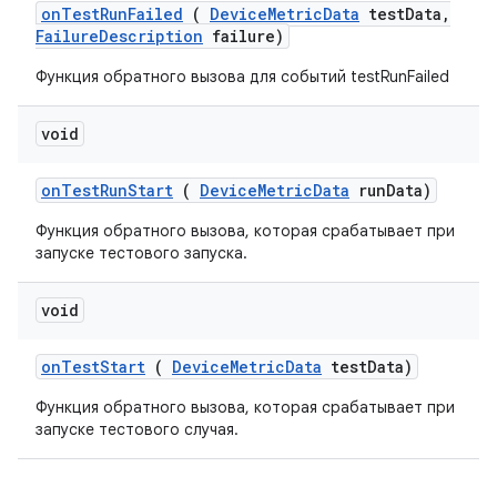
on
Test
Run
Failed
(
Device
Metric
Data
test
Data
,
Failure
Description
failure)
Функция обратного вызова для событий testRunFailed
void
on
Test
Run
Start
(
Device
Metric
Data
run
Data)
Функция обратного вызова, которая срабатывает при
запуске тестового запуска.
void
on
Test
Start
(
Device
Metric
Data
test
Data)
Функция обратного вызова, которая срабатывает при
запуске тестового случая.