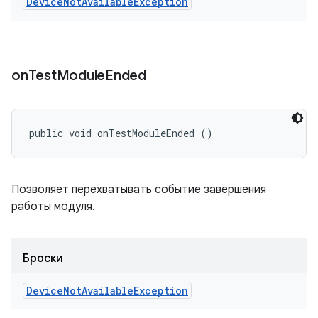
Device
Not
Available
Exception
on
Test
Module
Ended
public void onTestModuleEnded ()
Позволяет перехватывать событие завершения
работы модуля.
Броски
Device
Not
Available
Exception