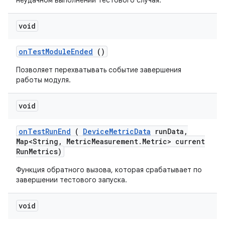
неудачном выполнении тестового случая.
void
on
Test
Module
Ended
()
Позволяет перехватывать событие завершения
работы модуля.
void
on
Test
Run
End
(
Device
Metric
Data
run
Data
,
Map<String
,
Metric
Measurement
.
Metric> current
Run
Metrics)
Функция обратного вызова, которая срабатывает по
завершении тестового запуска.
void