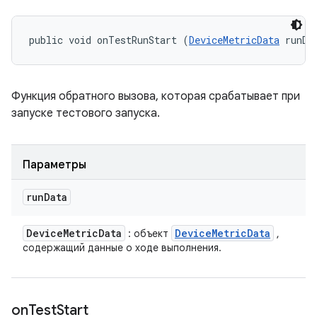
public void onTestRunStart (
DeviceMetricData
 runDa
Функция обратного вызова, которая срабатывает при
запуске тестового запуска.
Параметры
run
Data
Device
Metric
Data
Device
Metric
Data
: объект
,
содержащий данные о ходе выполнения.
on
Test
Start