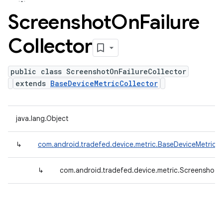
Screenshot
On
Failure
Collector
public class ScreenshotOnFailureCollector
extends
BaseDeviceMetricCollector
java.lang.Object
↳
com.android.tradefed.device.metric.BaseDeviceMetricCo
↳
com.android.tradefed.device.metric.ScreenshotOn