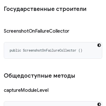
Государственные строители
Screenshot
On
Failure
Collector
public ScreenshotOnFailureCollector ()
Общедоступные методы
capture
Module
Level