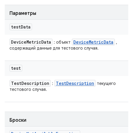
Параметры
test
Data
Device
Metric
Data
Device
Metric
Data
: объект
,
содержащий данные для тестового случая.
test
Test
Description
Test
Description
:
текущего
тестового случая.
Броски