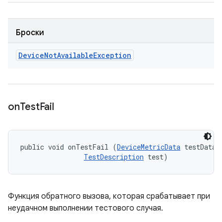
Броски
Device
Not
Available
Exception
on
Test
Fail
public void onTestFail (
DeviceMetricData
 testData, 
TestDescription
 test)
Функция обратного вызова, которая срабатывает при
неудачном выполнении тестового случая.