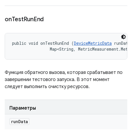
on
Test
Run
End
public void onTestRunEnd (
DeviceMetricData
 runData,
                Map<String, MetricMeasurement.Metr
Функция обратного вызова, которая срабатывает по
завершении тестового запуска. В этот момент
следует выполнить очистку ресурсов.
Параметры
run
Data