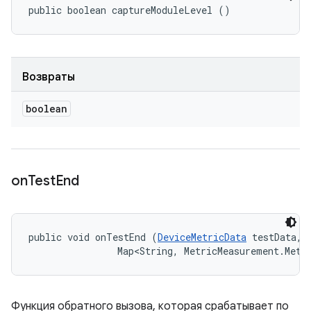
public boolean captureModuleLevel ()
Возвраты
boolean
on
Test
End
public void onTestEnd (
DeviceMetricData
 testData, 

                Map<String, MetricMeasurement.Metr
Функция обратного вызова, которая срабатывает по