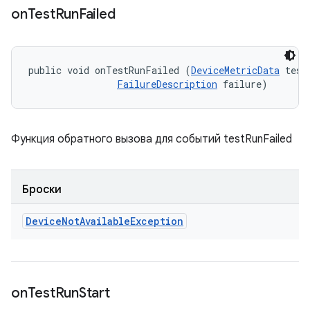
on
Test
Run
Failed
public void onTestRunFailed (
DeviceMetricData
 testD
FailureDescription
 failure)
Функция обратного вызова для событий testRunFailed
Броски
Device
Not
Available
Exception
on
Test
Run
Start