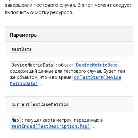
завершении тестового случая. В этот момент следует
выполнить очистку ресурсов.
Параметры
test
Data
Device
Metric
Data
Device
Metric
Data
: объект
,
содержащий данные для тестового случая. Будет тем
onTestStart(
Device
же объектом, что и во время
Metric
Data)
.
current
Test
Case
Metrics
Map
: текущая карта метрик, переданных в
testEnded(
Test
Description
,
Map)
.