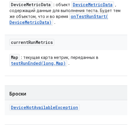
Device
Metric
Data
Device
Metric
Data
: объект
,
содержащий данные для выполнения теста. Будет тем
onTestRunStart(
же объектом, что и во время
Device
Metric
Data)
.
current
Run
Metrics
Map
: текущая карта метрик, переданных в
testRunEnded(
long
,
Map)
.
Броски
Device
Not
Available
Exception