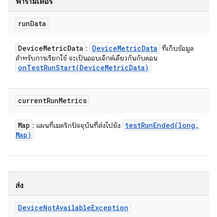
พารามิเตอร์
run
Data
Device
Metric
Data
Device
Metric
Data
:
ที่เก็บข้อมูล
สําหรับการเรียกใช้ จะเป็นออบเจ็กต์เดียวกันกับตอน
onTestRunStart(
Device
Metric
Data)
current
Run
Metrics
Map
testRunEnded(
long
,
: แผนที่เมตริกปัจจุบันที่ส่งไปยัง
Map)
ส่ง
Device
Not
Available
Exception