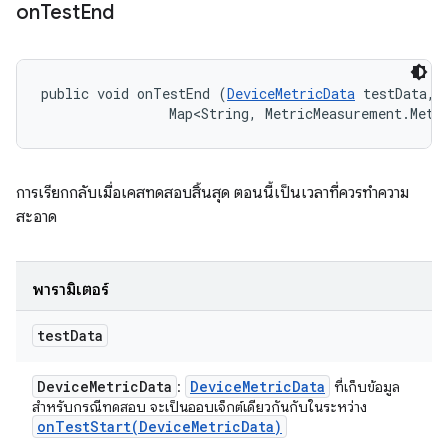
on
Test
End
public void onTestEnd (
DeviceMetricData
 testData, 

                Map<String, MetricMeasurement.Metr
การเรียกกลับเมื่อเคสทดสอบสิ้นสุด ตอนนี้เป็นเวลาที่ควรทำความ
สะอาด
พารามิเตอร์
test
Data
Device
Metric
Data
Device
Metric
Data
:
ที่เก็บข้อมูล
สำหรับกรณีทดสอบ จะเป็นออบเจ็กต์เดียวกันกับในระหว่าง
onTestStart(
Device
Metric
Data)