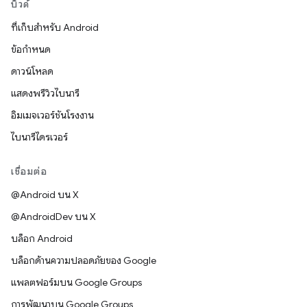
บิวด์
ที่เก็บสำหรับ Android
ข้อกำหนด
ดาวน์โหลด
แสดงพรีวิวไบนารี
อิมเมจเวอร์ชันโรงงาน
ไบนารีไดรเวอร์
เชื่อมต่อ
@Android บน X
@AndroidDev บน X
บล็อก Android
บล็อกด้านความปลอดภัยของ Google
แพลตฟอร์มบน Google Groups
การพัฒนาบน Google Groups