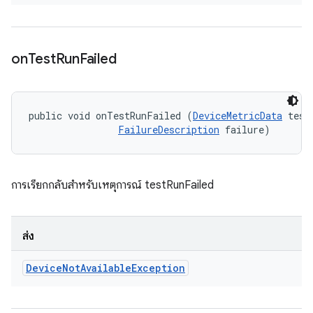
on
Test
Run
Failed
public void onTestRunFailed (
DeviceMetricData
 testD
FailureDescription
 failure)
การเรียกกลับสำหรับเหตุการณ์ testRunFailed
ส่ง
Device
Not
Available
Exception