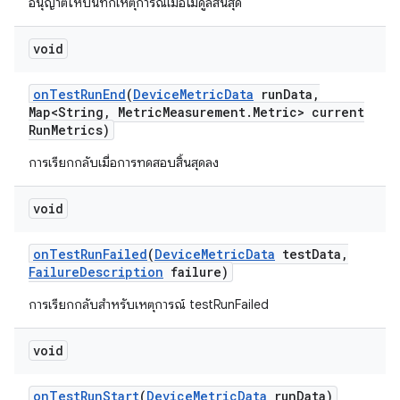
อนุญาตให้บันทึกเหตุการณ์เมื่อโมดูลสิ้นสุด
void
on
Test
Run
End
(
Device
Metric
Data
run
Data
,
Map<String
,
Metric
Measurement
.
Metric> current
Run
Metrics)
การเรียกกลับเมื่อการทดสอบสิ้นสุดลง
void
on
Test
Run
Failed
(
Device
Metric
Data
test
Data
,
Failure
Description
failure)
การเรียกกลับสำหรับเหตุการณ์ testRunFailed
void
on
Test
Run
Start
(
Device
Metric
Data
run
Data)