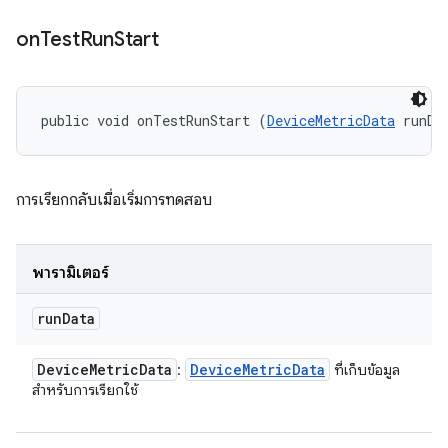
on
Test
Run
Start
public void onTestRunStart (
DeviceMetricData
 runDa
การเรียกกลับเมื่อเริ่มการทดสอบ
พารามิเตอร์
run
Data
Device
Metric
Data
Device
Metric
Data
:
ที่เก็บข้อมูล
สําหรับการเรียกใช้