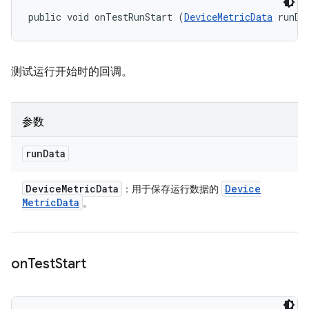
public void onTestRunStart (
DeviceMetricData
 runDa
测试运行开始时的回调。
参数
run
Data
Device
Metric
Data
Device
：用于保存运行数据的
Metric
Data
。
on
Test
Start