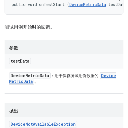
public void onTestStart (
DeviceMetricData
 testData
测试用例开始时的回调。
参数
test
Data
Device
Metric
Data
Device
：用于保存测试用例数据的
Metric
Data
。
抛出
Device
Not
Available
Exception