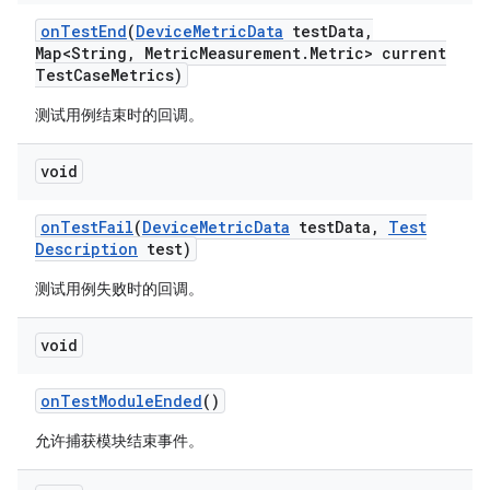
on
Test
End
(
Device
Metric
Data
test
Data
,
Map<String
,
Metric
Measurement
.
Metric> current
Test
Case
Metrics)
测试用例结束时的回调。
void
on
Test
Fail
(
Device
Metric
Data
test
Data
,
Test
Description
test)
测试用例失败时的回调。
void
on
Test
Module
Ended
()
允许捕获模块结束事件。