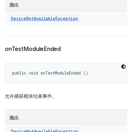
抛出
Device
Not
Available
Exception
on
Test
Module
Ended
public void onTestModuleEnded ()
允许捕获模块结束事件。
抛出
Device
Not
Available
Exception