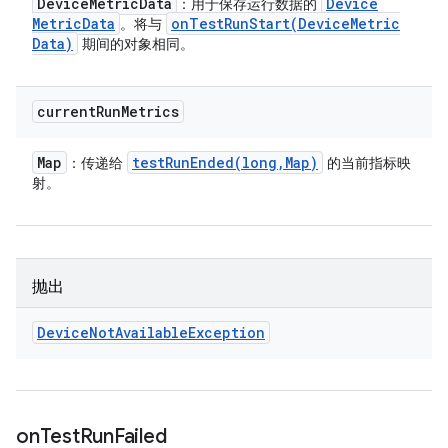
Device
Metric
Data
Device
：用于保存运行数据的
Metric
Data
onTestRunStart(
Device
Metric
。将与
Data)
期间的对象相同。
current
Run
Metrics
Map
testRunEnded(
long
,
Map)
：传递给
的当前指标映
射。
抛出
Device
Not
Available
Exception
on
Test
Run
Failed