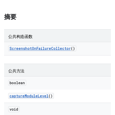
摘要
公共构造函数
Screenshot
On
Failure
Collector
()
公共方法
boolean
capture
Module
Level
()
void