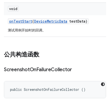
void
on
Test
Start
(
Device
Metric
Data
test
Data)
测试用例开始时的回调。
公共构造函数
Screenshot
On
Failure
Collector
public ScreenshotOnFailureCollector ()