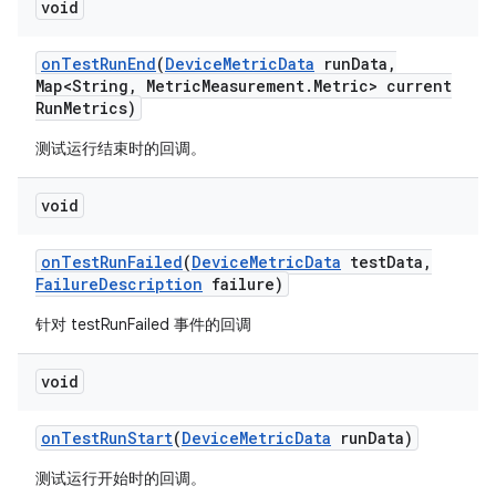
void
on
Test
Run
End
(
Device
Metric
Data
run
Data
,
Map<String
,
Metric
Measurement
.
Metric> current
Run
Metrics)
测试运行结束时的回调。
void
on
Test
Run
Failed
(
Device
Metric
Data
test
Data
,
Failure
Description
failure)
针对 testRunFailed 事件的回调
void
on
Test
Run
Start
(
Device
Metric
Data
run
Data)
测试运行开始时的回调。