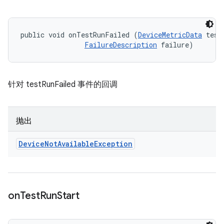
public void onTestRunFailed (
DeviceMetricData
 testD
FailureDescription
 failure)
针对 testRunFailed 事件的回调
抛出
Device
Not
Available
Exception
on
Test
Run
Start