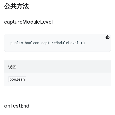
公共方法
capture
Module
Level
public boolean captureModuleLevel ()
返回
boolean
on
Test
End