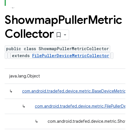
Showmap
Puller
Metric
Collector
public class ShowmapPullerMetricCollector
extends
FilePullerDeviceMetricCollector
java.lang.Object
↳
com.android.tradefed.device.metric.BaseDeviceMetricCo
↳
com.android.tradefed.device.metric.FilePullerDev
↳
com.android.tradefed.device.metric.Showm