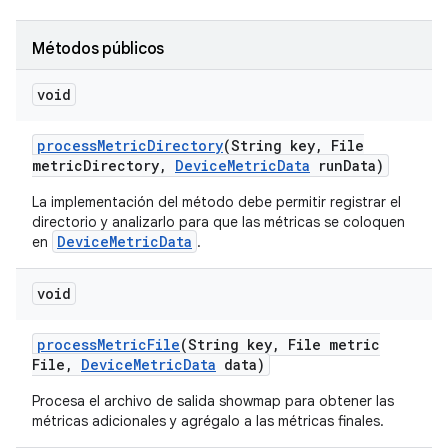
Métodos públicos
void
process
Metric
Directory
(String key
,
File
metric
Directory
,
Device
Metric
Data
run
Data)
La implementación del método debe permitir registrar el
directorio y analizarlo para que las métricas se coloquen
DeviceMetricData
en
.
void
process
Metric
File
(String key
,
File metric
File
,
Device
Metric
Data
data)
Procesa el archivo de salida showmap para obtener las
métricas adicionales y agrégalo a las métricas finales.