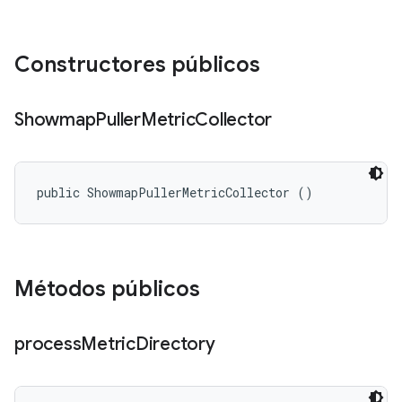
Constructores públicos
Showmap
Puller
Metric
Collector
public ShowmapPullerMetricCollector ()
Métodos públicos
process
Metric
Directory