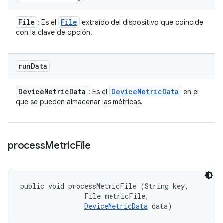
File
File
: Es el
extraído del dispositivo que coincide
con la clave de opción.
run
Data
Device
Metric
Data
Device
Metric
Data
: Es el
en el
que se pueden almacenar las métricas.
process
Metric
File
public void processMetricFile (String key, 

                File metricFile, 

DeviceMetricData
 data)