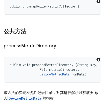
public ShowmapPullerMetricCollector ()
公共方法
process
Metric
Directory
public void processMetricDirectory (String key, 

                File metricDirectory, 

DeviceMetricData
 runData)
该方法的实现应允许记录目录，对其进行解析以获取要 放
入
DeviceMetricData
的指标。