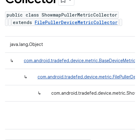
public class ShowmapPullerMetricCollector
extends
FilePullerDeviceMetricCollector
java.lang.Object
↳
com.android.tradefed.device.metric.BaseDeviceMetricCo
↳
com.android.tradefed.device.metric.FilePullerDev
↳
com.android.tradefed.device.metric.Showm