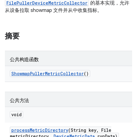
FilePullerDeviceMetricCollector
的基本实现，允许
从设备拉取 showmap 文件并从中收集指标。
摘要
公共构造函数
Showmap
Puller
Metric
Collector
()
公共方法
void
process
Metric
Directory
(String key
,
File
metric
Directory
,
Device
Metric
Data
run
Data)