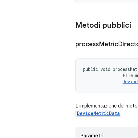
Metodi pubblici
process
Metric
Direct
public void processMet
                File m
Device
L'implementazione del metodo
DeviceMetricData
.
Parametri