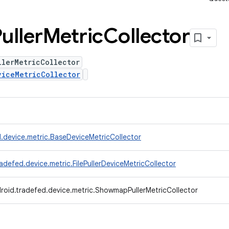
uller
Metric
Collector
llerMetricCollector
viceMetricCollector
.device.metric.BaseDeviceMetricCollector
adefed.device.metric.FilePullerDeviceMetricCollector
roid.tradefed.device.metric.ShowmapPullerMetricCollector