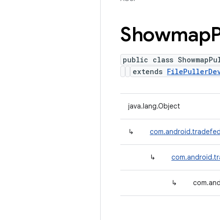
Showmap
P
public class ShowmapPu
extends
FilePullerDe
java.lang.Object
↳
com.android.tradefed
↳
com.android.tr
↳
com.and