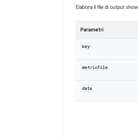
Elabora il file di output sho
Parametri
key
metric
File
data