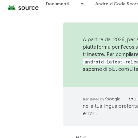
Documenti
Android Code Sear
A partire dal 2026, per a
piattaforma per l'ecos
trimestre. Per compilare
android-latest-rele
saperne di più, consult
Goo
nella tua lingua preferi
errori.
AOSP