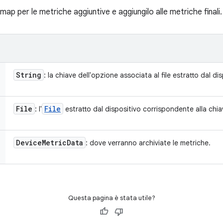
wmap per le metriche aggiuntive e aggiungilo alle metriche finali.
String
: la chiave dell'opzione associata al file estratto dal di
File
File
: l'
estratto dal dispositivo corrispondente alla chia
Device
Metric
Data
: dove verranno archiviate le metriche.
Questa pagina è stata utile?