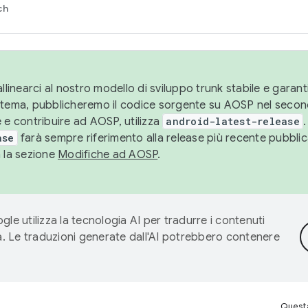
ch
llinearci al nostro modello di sviluppo trunk stabile e garantir
istema, pubblicheremo il codice sorgente su AOSP nel secon
 e contribuire ad AOSP, utilizza
android-latest-release
.
ase
farà sempre riferimento alla release più recente pubbli
a la sezione
Modifiche ad AOSP
.
gle utilizza la tecnologia AI per tradurre i contenuti
ta. Le traduzioni generate dall'AI potrebbero contenere
Questa