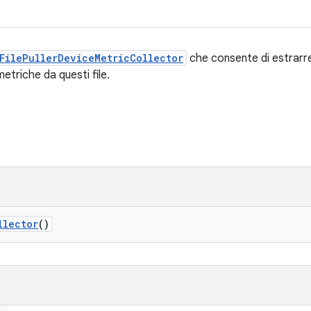
FilePullerDeviceMetricCollector
che consente di estrarre
metriche da questi file.
llector
()