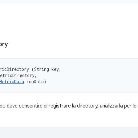
ory
ricDirectory (String key, 

etricDirectory, 

MetricData
 runData)
 deve consentire di registrare la directory, analizzarla per le 