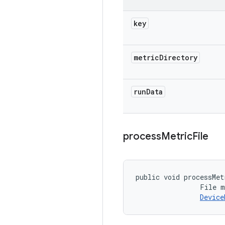
key
metric
Directory
run
Data
process
Metric
File
public void processMet
                File m
Device