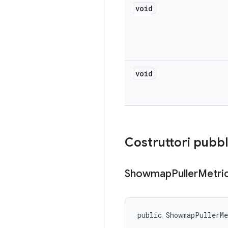
void
void
Costruttori pubbl
Showmap
Puller
Metri
public ShowmapPullerM