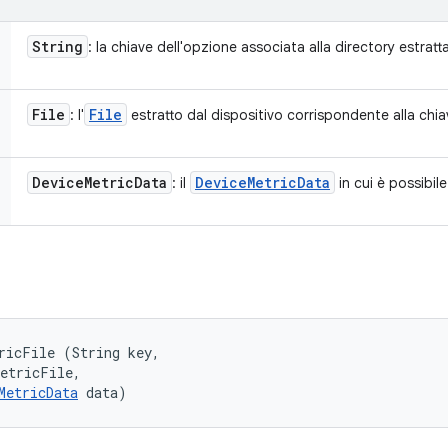
String
: la chiave dell'opzione associata alla directory estratta
File
File
: l'
estratto dal dispositivo corrispondente alla chia
Device
Metric
Data
Device
Metric
Data
: il
in cui è possibile
ricFile (String key, 

etricFile, 

MetricData
 data)