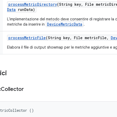
process
Metric
Directory
(String key
,
File metric
Dir
Data
run
Data)
L'implementazione del metodo deve consentire di registrare la di
DeviceMetricData
metriche da inserire in
.
process
Metric
File
(String key
,
File metric
File
,
De
Elabora il file di output showmap per le metriche aggiuntive e agg
ici
c
Collector
etricCollector ()