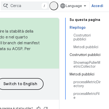
/
Accedi
Su questa pagina
Riepilogo
e la stabilità della
Costruttori
do e nel quarto
pubblici
 Il branch del manifest
Metodi pubblici
cata su AOSP. Per
Costruttori pubblici
ShowmapPullerM
etricCollector
Metodi pubblici
processMetricDir
ectory
processMetricFil
e
 pagina è stata utile?