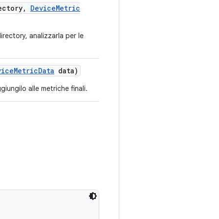
ectory
,
Device
Metric
rectory, analizzarla per le
vice
Metric
Data
data)
iungilo alle metriche finali.