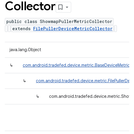
Collector
public class ShowmapPullerMetricCollector
extends
FilePullerDeviceMetricCollector
java.lang.Object
↳
com.android.tradefed.device.metric.BaseDeviceMetricCo
↳
com.android.tradefed.device.metric.FilePullerDev
↳
com.android.tradefed.device.metric.Showm