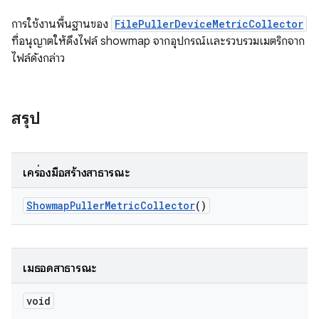
การใช้งานพื้นฐานของ
FilePullerDeviceMetricCollector
ที่อนุญาตให้ดึงไฟล์ showmap จากอุปกรณ์และรวบรวมเมตริกจาก
ไฟล์ดังกล่าว
สรุป
เครื่องมือสร้างสาธารณะ
Showmap
Puller
Metric
Collector
()
เมธอดสาธารณะ
void