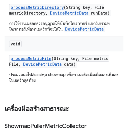
process
Metric
Directory
(String key
,
File
metric
Directory
,
Device
Metric
Data
run
Data)
การใช้งานเมธอดควรอนุญาตให้บันทึกไดเรกทอรี แยกวิเคราะห์
DeviceMetricData
ไดเรกทอรีเพื่อหาเมตริกที่จะใส่ใน
void
process
Metric
File
(String key
,
File metric
File
,
Device
Metric
Data
data)
ประมวลผลไฟล์เอาต์พุต showmap เพื่อหาเมตริกเพิ่มเติมและเพิ่มลง
ในเมตริกสุดท้าย
เครื่องมือสร้างสาธารณะ
Showmap
Puller
Metric
Collector