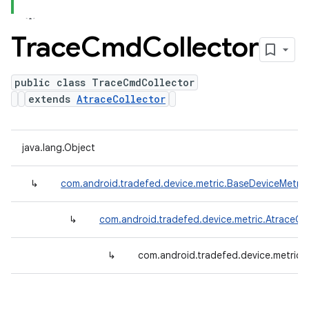
Trace
Cmd
Collector
public class TraceCmdCollector
extends
AtraceCollector
java.lang.Object
↳
com.android.tradefed.device.metric.BaseDeviceMetric
↳
com.android.tradefed.device.metric.AtraceCol
↳
com.android.tradefed.device.metric.