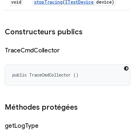
void
stop
Tracing
(
ITest
Device
device)
Constructeurs publics
Trace
Cmd
Collector
public TraceCmdCollector ()
Méthodes protégées
get
Log
Type