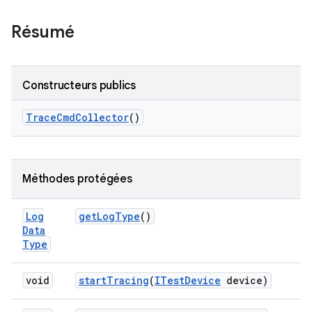
Résumé
Constructeurs publics
Trace
Cmd
Collector
()
Méthodes protégées
Log
get
Log
Type
()
Data
Type
void
start
Tracing
(
ITest
Device
device)