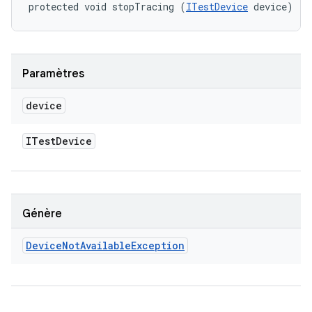
protected void stopTracing (
ITestDevice
 device)
Paramètres
device
ITest
Device
Génère
Device
Not
Available
Exception