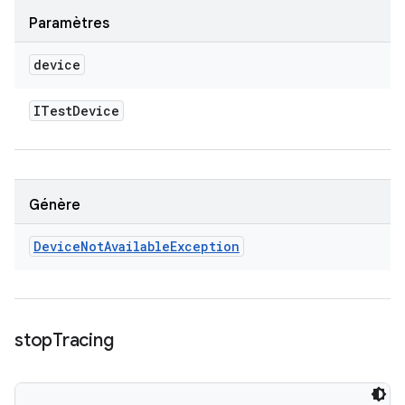
Paramètres
device
ITest
Device
Génère
Device
Not
Available
Exception
stop
Tracing