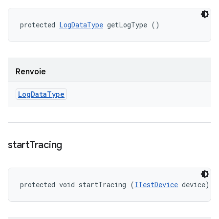
protected 
LogDataType
 getLogType ()
Renvoie
Log
Data
Type
start
Tracing
protected void startTracing (
ITestDevice
 device)