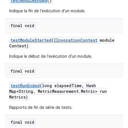
test
Module
Ended
()
Indique la fin de l'exécution d'un module.
final void
test
Module
Started
(
IInvocation
Context
module
Context)
Indique le début de l'exécution d'un module.
final void
test
Run
Ended
(long elapsed
Time
,
Hash
Map<String
,
Metric
Measurement
.
Metric> run
Metrics)
Rapports de fin de série de tests.
final void