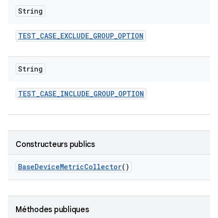
String
TEST
_
CASE
_
EXCLUDE
_
GROUP
_
OPTION
String
TEST
_
CASE
_
INCLUDE
_
GROUP
_
OPTION
Constructeurs publics
Base
Device
Metric
Collector
()
Méthodes publiques