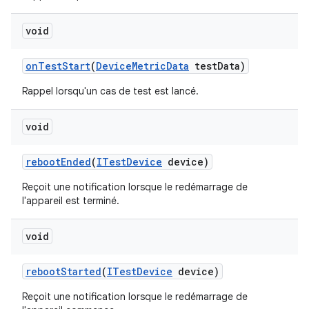
void
on
Test
Start
(
Device
Metric
Data
test
Data)
Rappel lorsqu'un cas de test est lancé.
void
reboot
Ended
(
ITest
Device
device)
Reçoit une notification lorsque le redémarrage de
l'appareil est terminé.
void
reboot
Started
(
ITest
Device
device)
Reçoit une notification lorsque le redémarrage de