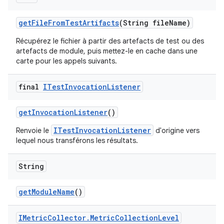
get
File
From
Test
Artifacts
(String file
Name)
Récupérez le fichier à partir des artefacts de test ou des
artefacts de module, puis mettez-le en cache dans une
carte pour les appels suivants.
final
ITest
Invocation
Listener
get
Invocation
Listener
()
ITestInvocationListener
Renvoie le
d'origine vers
lequel nous transférons les résultats.
String
get
Module
Name
()
IMetric
Collector
.
Metric
Collection
Level