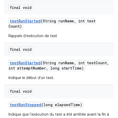
final void
test
Run
Started
(String run
Name
,
int test
Count)
Rappels d'exécution de test
final void
test
Run
Started
(String run
Name
,
int test
Count
,
int attempt
Number
,
long start
Time)
Indique le début d'un test.
final void
test
Run
Stopped
(long elapsed
Time)
Indique que l'exécution du test a été arrêtée avant la fin à