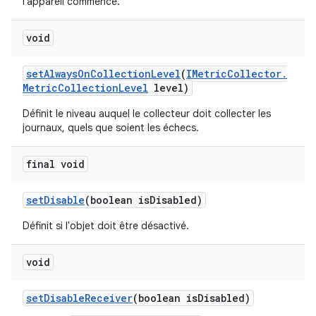
l'appareil commence.
void
set
Always
On
Collection
Level
(
IMetric
Collector
.
Metric
Collection
Level
level)
Définit le niveau auquel le collecteur doit collecter les
journaux, quels que soient les échecs.
final void
set
Disable
(boolean is
Disabled)
Définit si l'objet doit être désactivé.
void
set
Disable
Receiver
(boolean is
Disabled)