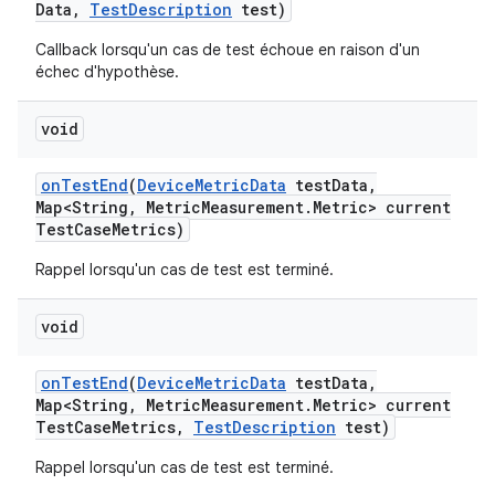
Data
,
Test
Description
test)
Callback lorsqu'un cas de test échoue en raison d'un
échec d'hypothèse.
void
on
Test
End
(
Device
Metric
Data
test
Data
,
Map<String
,
Metric
Measurement
.
Metric> current
Test
Case
Metrics)
Rappel lorsqu'un cas de test est terminé.
void
on
Test
End
(
Device
Metric
Data
test
Data
,
Map<String
,
Metric
Measurement
.
Metric> current
Test
Case
Metrics
,
Test
Description
test)
Rappel lorsqu'un cas de test est terminé.