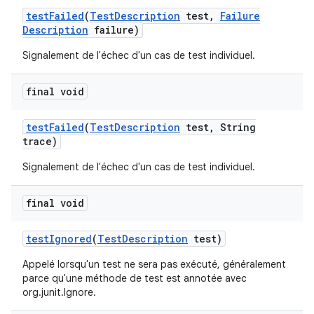
test
Failed
(
Test
Description
test
,
Failure
Description
failure)
Signalement de l'échec d'un cas de test individuel.
final void
test
Failed
(
Test
Description
test
,
String
trace)
Signalement de l'échec d'un cas de test individuel.
final void
test
Ignored
(
Test
Description
test)
Appelé lorsqu'un test ne sera pas exécuté, généralement
parce qu'une méthode de test est annotée avec
org.junit.Ignore.