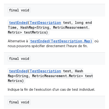
final void
test
Ended
(
Test
Description
test
,
long end
Time
,
Hash
Map<String
,
Metric
Measurement
.
Metric> test
Metrics)
testEnded(TestDescription,Map)
Alternative à
où
nous pouvons spécifier directement l'heure de fin.
final void
test
Ended
(
Test
Description
test
,
Hash
Map<String
,
Metric
Measurement
.
Metric> test
Metrics)
Indique la fin de l'exécution d'un cas de test individuel.
final void