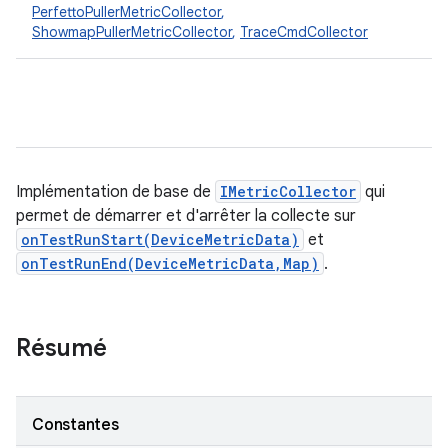
PerfettoPullerMetricCollector
,
ShowmapPullerMetricCollector
,
TraceCmdCollector
Implémentation de base de
IMetricCollector
qui
permet de démarrer et d'arrêter la collecte sur
onTestRunStart(DeviceMetricData)
et
onTestRunEnd(DeviceMetricData,Map)
.
Résumé
Constantes