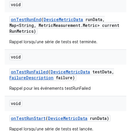
void
on
Test
Run
End
(
Device
Metric
Data
run
Data
,
Map<String
,
Metric
Measurement
.
Metric> current
Run
Metrics)
Rappel lorsqu'une série de tests est terminée.
void
on
Test
Run
Failed
(
Device
Metric
Data
test
Data
,
Failure
Description
failure)
Rappel pour les événements testRunFailed
void
on
Test
Run
Start
(
Device
Metric
Data
run
Data)
Rappel lorsqu'une série de tests est lancée.