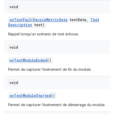
void
on
Test
Fail
(
Device
Metric
Data
test
Data
,
Test
Description
test)
Rappel lorsqu'un scénario de test échoue.
void
on
Test
Module
Ended
()
Permet de capturer l'événement de fin du module.
void
on
Test
Module
Started
()
Permet de capturer l'événement de démarrage du module.