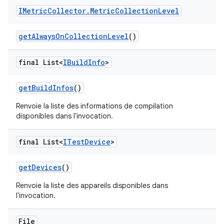
IMetric
Collector
.
Metric
Collection
Level
get
Always
On
Collection
Level
()
final List<
IBuild
Info
>
get
Build
Infos
()
Renvoie la liste des informations de compilation
disponibles dans l'invocation.
final List<
ITest
Device
>
get
Devices
()
Renvoie la liste des appareils disponibles dans
l'invocation.
File