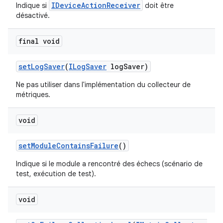
IDeviceActionReceiver
Indique si
doit être
désactivé.
final void
set
Log
Saver
(
ILog
Saver
log
Saver)
Ne pas utiliser dans l'implémentation du collecteur de
métriques.
void
set
Module
Contains
Failure
()
Indique si le module a rencontré des échecs (scénario de
test, exécution de test).
void