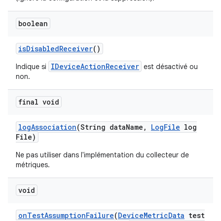
boolean
is
Disabled
Receiver
()
IDeviceActionReceiver
Indique si
est désactivé ou
non.
final void
log
Association
(String data
Name
,
Log
File
log
File)
Ne pas utiliser dans l'implémentation du collecteur de
métriques.
void
on
Test
Assumption
Failure
(
Device
Metric
Data
test