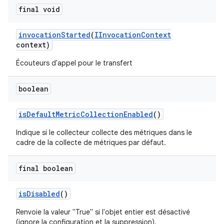
final void
invocation
Started
(
IInvocation
Context
context)
Écouteurs d'appel pour le transfert
boolean
is
Default
Metric
Collection
Enabled
()
Indique si le collecteur collecte des métriques dans le
cadre de la collecte de métriques par défaut.
final boolean
is
Disabled
()
Renvoie la valeur "True" si l'objet entier est désactivé
(ignore la configuration et la suppression).