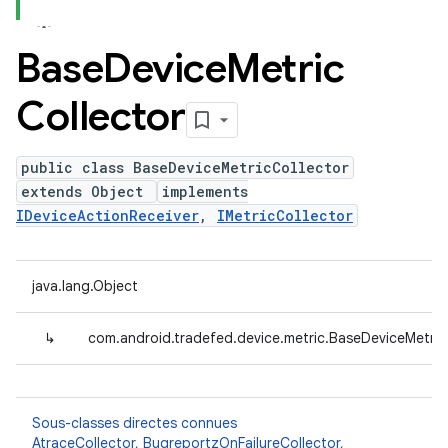
Base
Device
Metric
Collector
public class BaseDeviceMetricCollector
extends Object
implements
IDeviceActionReceiver
,
IMetricCollector
java.lang.Object
↳
com.android.tradefed.device.metric.BaseDeviceMetric
Sous-classes directes connues
AtraceCollector
,
BugreportzOnFailureCollector
,