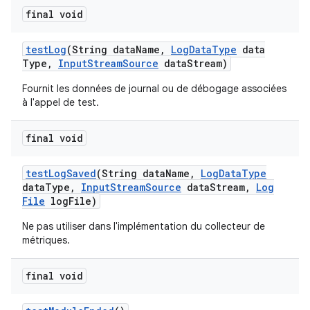
final void
test
Log
(String data
Name
,
Log
Data
Type
data
Type
,
Input
Stream
Source
data
Stream)
Fournit les données de journal ou de débogage associées
à l'appel de test.
final void
test
Log
Saved
(String data
Name
,
Log
Data
Type
data
Type
,
Input
Stream
Source
data
Stream
,
Log
File
log
File)
Ne pas utiliser dans l'implémentation du collecteur de
métriques.
final void