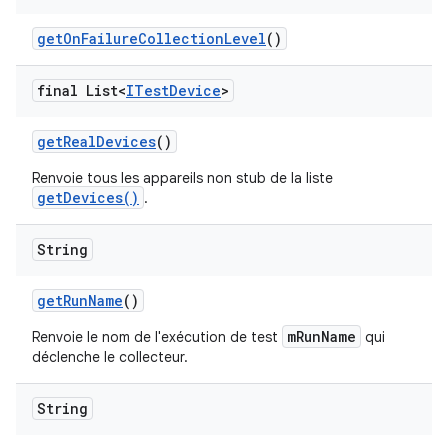
get
On
Failure
Collection
Level
()
final List<
ITest
Device
>
get
Real
Devices
()
Renvoie tous les appareils non stub de la liste
getDevices()
.
String
get
Run
Name
()
mRunName
Renvoie le nom de l'exécution de test
qui
déclenche le collecteur.
String