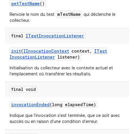
get
Test
Name
()
mTestName
Renvoie le nom du test
qui déclenche le
collecteur.
final
ITest
Invocation
Listener
init
(
IInvocation
Context
context
,
ITest
Invocation
Listener
listener)
Initialisation du collecteur avec le contexte actuel et
l'emplacement où transférer les résultats.
final void
invocation
Ended
(long elapsed
Time)
Indique que l'invocation s'est terminée, que ce soit avec
succès ou en raison d'une condition d'erreur.