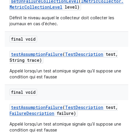
set
On
Failure
Collection
Level
(
IMetric
Collector
.
Metric
Collection
Level
level)
Définit le niveau auquel le collecteur doit collecter les
journaux en cas d'échec.
final void
test
Assumption
Failure
(
Test
Description
test
,
String trace)
Appelé lorsqu'un test atomique signale qu'il suppose une
condition qui est fausse
final void
test
Assumption
Failure
(
Test
Description
test
,
Failure
Description
failure)
Appelé lorsqu'un test atomique signale qu'il suppose une
condition qui est fausse