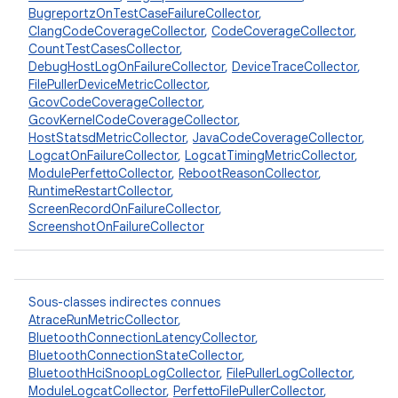
BugreportzOnTestCaseFailureCollector
,
ClangCodeCoverageCollector
,
CodeCoverageCollector
,
CountTestCasesCollector
,
DebugHostLogOnFailureCollector
,
DeviceTraceCollector
,
FilePullerDeviceMetricCollector
,
GcovCodeCoverageCollector
,
GcovKernelCodeCoverageCollector
,
HostStatsdMetricCollector
,
JavaCodeCoverageCollector
,
LogcatOnFailureCollector
,
LogcatTimingMetricCollector
,
ModulePerfettoCollector
,
RebootReasonCollector
,
RuntimeRestartCollector
,
ScreenRecordOnFailureCollector
,
ScreenshotOnFailureCollector
Sous-classes indirectes connues
AtraceRunMetricCollector
,
BluetoothConnectionLatencyCollector
,
BluetoothConnectionStateCollector
,
BluetoothHciSnoopLogCollector
,
FilePullerLogCollector
,
ModuleLogcatCollector
,
PerfettoFilePullerCollector
,