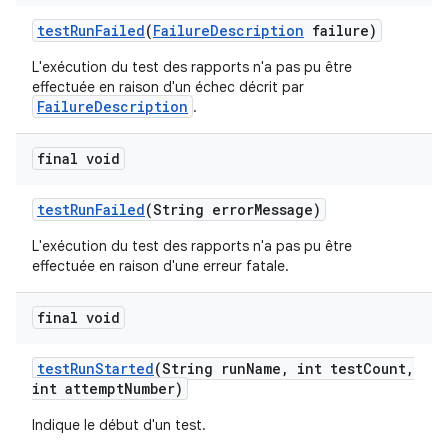
test
Run
Failed
(
Failure
Description
failure)
L'exécution du test des rapports n'a pas pu être
effectuée en raison d'un échec décrit par
FailureDescription
.
final void
test
Run
Failed
(String error
Message)
L'exécution du test des rapports n'a pas pu être
effectuée en raison d'une erreur fatale.
final void
test
Run
Started
(String run
Name
,
int test
Count
,
int attempt
Number)
Indique le début d'un test.