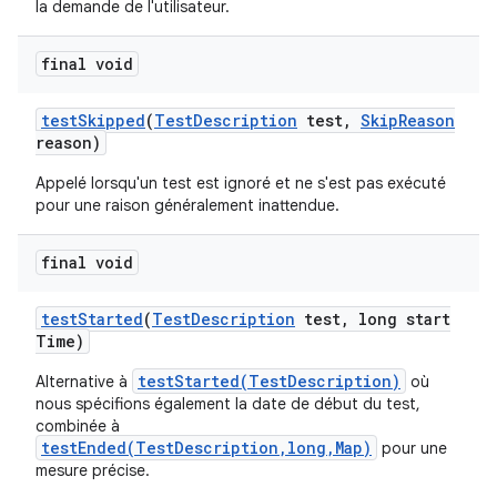
la demande de l'utilisateur.
final void
test
Skipped
(
Test
Description
test
,
Skip
Reason
reason)
Appelé lorsqu'un test est ignoré et ne s'est pas exécuté
pour une raison généralement inattendue.
final void
test
Started
(
Test
Description
test
,
long start
Time)
testStarted(TestDescription)
Alternative à
où
nous spécifions également la date de début du test,
combinée à
testEnded(TestDescription,long,Map)
pour une
mesure précise.