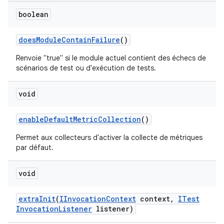
boolean
does
Module
Contain
Failure
()
Renvoie "true" si le module actuel contient des échecs de
scénarios de test ou d'exécution de tests.
void
enable
Default
Metric
Collection
()
Permet aux collecteurs d'activer la collecte de métriques
par défaut.
void
extra
Init
(
IInvocation
Context
context
,
ITest
Invocation
Listener
listener)