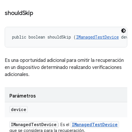
should
Skip
public boolean shouldSkip (
IManagedTestDevice
 devi
Es una oportunidad adicional para omitir la recuperación
en un dispositivo determinado realizando verificaciones
adicionales.
Parámetros
device
IManaged
Test
Device
IManaged
Test
Device
: Es el
que se considera para la recuperación.