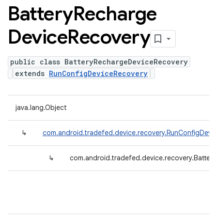
Battery
Recharge
Device
Recovery
public class BatteryRechargeDeviceRecovery
extends
RunConfigDeviceRecovery
java.lang.Object
↳
com.android.tradefed.device.recovery.RunConfigDevi
↳
com.android.tradefed.device.recovery.Batte