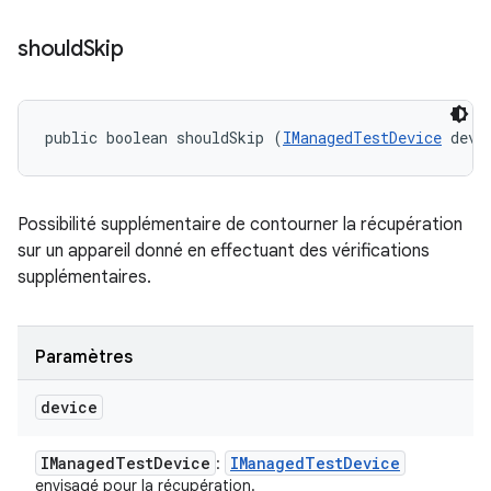
should
Skip
public boolean shouldSkip (
IManagedTestDevice
 devi
Possibilité supplémentaire de contourner la récupération
sur un appareil donné en effectuant des vérifications
supplémentaires.
Paramètres
device
IManaged
Test
Device
IManaged
Test
Device
:
envisagé pour la récupération.