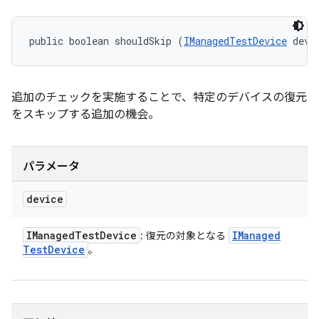
public boolean shouldSkip (
IManagedTestDevice
 devi
追加のチェックを実施することで、特定のデバイスの復元
をスキップする追加の機会。
パラメータ
device
IManaged
Test
Device
IManaged
: 復元の対象となる
Test
Device
。