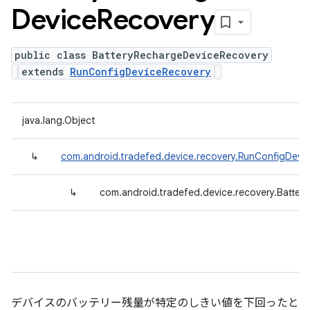
Device
Recovery
public class BatteryRechargeDeviceRecovery
extends
RunConfigDeviceRecovery
java.lang.Object
↳
com.android.tradefed.device.recovery.RunConfigDevi
↳
com.android.tradefed.device.recovery.Batte
デバイスのバッテリー残量が特定のしきい値を下回ったと