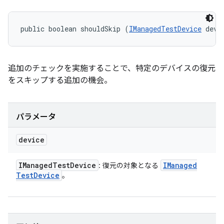
public boolean shouldSkip (
IManagedTestDevice
 devi
追加のチェックを実施することで、特定のデバイスの復元
をスキップする追加の機会。
パラメータ
device
IManaged
Test
Device
IManaged
: 復元の対象となる
Test
Device
。