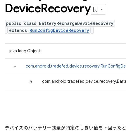
Device
Recovery
public class BatteryRechargeDeviceRecovery
extends
RunConfigDeviceRecovery
java.lang.Object
↳
com.android.tradefed.device.recovery.RunConfigDevi
↳
com.android.tradefed.device.recovery.Batte
デバイスのバッテリー残量が特定のしきい値を下回ったと