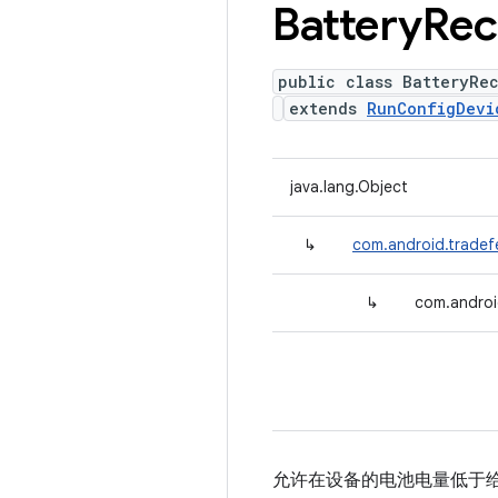
Battery
Rec
public class BatteryRe
extends
RunConfigDevi
java.lang.Object
↳
com.android.tradef
↳
com.androi
允许在设备的电池电量低于