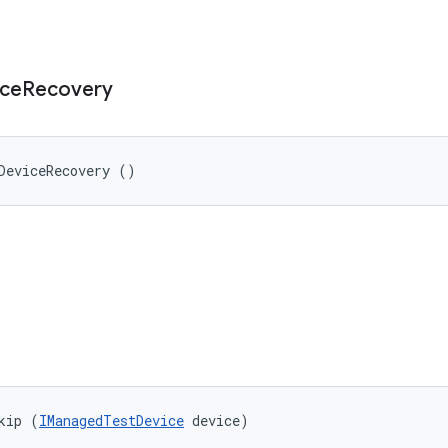
ce
Recovery
DeviceRecovery ()
kip (
IManagedTestDevice
 device)