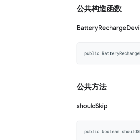
公共构造函数
Battery
Recharge
Devi
public BatteryRecharge
公共方法
should
Skip
public boolean shouldS