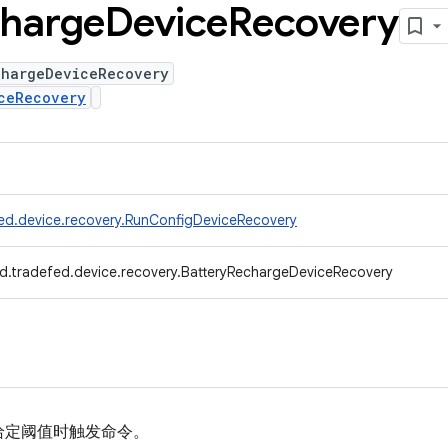
harge
Device
Recovery
chargeDeviceRecovery
ceRecovery
ed.device.recovery.RunConfigDeviceRecovery
d.tradefed.device.recovery.BatteryRechargeDeviceRecovery
给定阈值时触发命令。