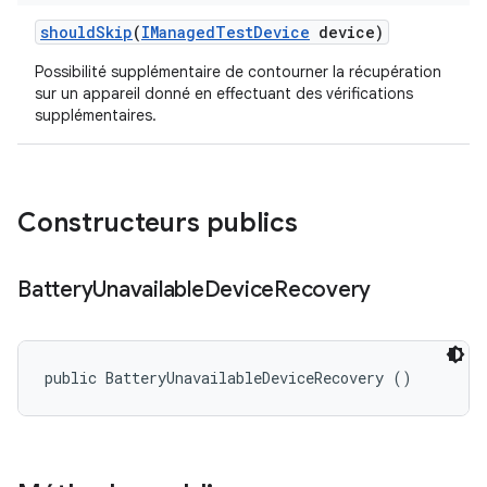
should
Skip
(
IManaged
Test
Device
device)
Possibilité supplémentaire de contourner la récupération
sur un appareil donné en effectuant des vérifications
supplémentaires.
Constructeurs publics
Battery
Unavailable
Device
Recovery
public BatteryUnavailableDeviceRecovery ()