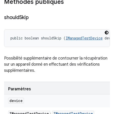
Méthodes publiques
should
Skip
public boolean shouldSkip (
IManagedTestDevice
 devi
Possibilité supplémentaire de contourner la récupération
sur un appareil donné en effectuant des vérifications
supplémentaires.
Paramètres
device
IManaged
Test
Device
IManaged
Test
Device
: