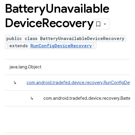
Battery
Unavailable
Device
Recovery
public class BatteryUnavailableDeviceRecovery
extends
RunConfigDeviceRecovery
java.lang.Object
↳
com.android.tradefed.device.recovery.RunConfigDevi
↳
com.android.tradefed.device.recovery.Batter