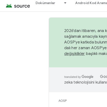
Dokümanlar
Android Kod Arama
2026'dan itibaren, ana k
sağlamak amacıyla kayn
AOSP'ye katkıda bulunm
dalı her zaman AOSP'ye 
değişiklikler
başlıklı maka
Goog
zeka teknolojisini kullanı
AOSP