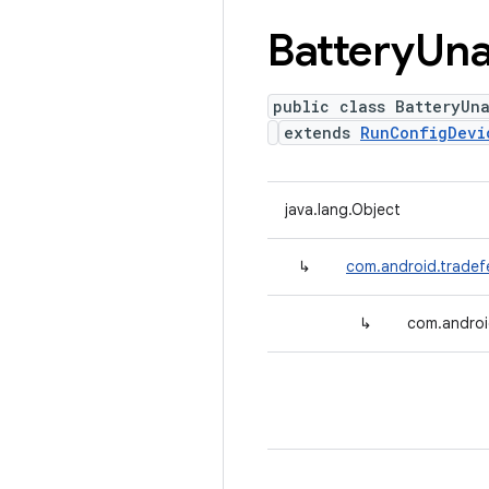
Battery
Una
public class BatteryUn
extends
RunConfigDevi
java.lang.Object
↳
com.android.tradef
↳
com.androi