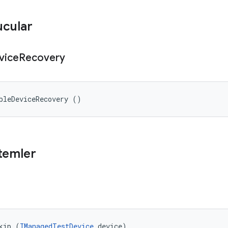
ucular
vice
Recovery
bleDeviceRecovery ()
temler
kip (
IManagedTestDevice
 device)