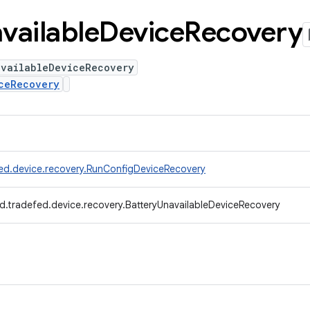
vailable
Device
Recovery
availableDeviceRecovery
ceRecovery
ed.device.recovery.RunConfigDeviceRecovery
d.tradefed.device.recovery.BatteryUnavailableDeviceRecovery