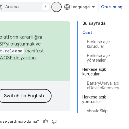
/
Oturum aç
Bu sayfada
Özet
latform kararlılığını
Herkese açık
SP'yi oluşturmak ve
kurucular
t-release
manifest
Herkese açık
n
AOSP'de yapılan
yöntemler
Herkese açık
kurucular
BatteryUnavailabl
eDeviceRecovery
Herkese açık
yöntemler
shouldSkip
 size yardımcı oldu mu?