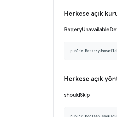
Herkese açık kur
Battery
Unavailable
De
public BatteryUnavaila
Herkese açık yön
should
Skip
public boolean shouldS