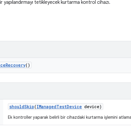
bir yapılandırmayı tetikleyecek kurtarma kontrol cihazı.
ice
Recovery
()
should
Skip
(
IManaged
Test
Device
device)
Ek kontroller yaparak belirli bir cihazdaki kurtarma işlemini atlama