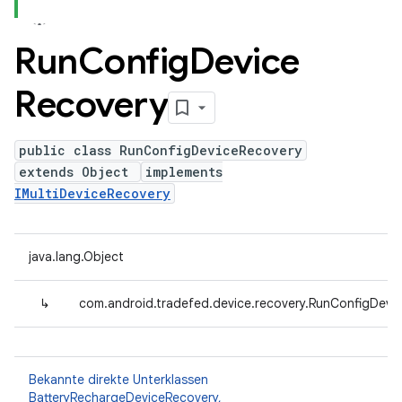
Run
Config
Device
Recovery
public class RunConfigDeviceRecovery
extends Object
implements
IMultiDeviceRecovery
java.lang.Object
↳
com.android.tradefed.device.recovery.RunConfigDevi
Bekannte direkte Unterklassen
BatteryRechargeDeviceRecovery
,