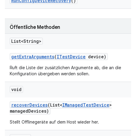
Run
Config
Device
Recovery
()
Öffentliche Methoden
List<String>
get
Extra
Arguments
(
ITest
Device
device)
Ruft die Liste der zusätzlichen Argumente ab, die an die
Konfiguration übergeben werden sollen.
void
recover
Devices
(List<
IManaged
Test
Device
>
managed
Devices)
Stellt Offlinegeräte auf dem Host wieder her.