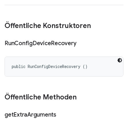
Öffentliche Konstruktoren
Run
Config
Device
Recovery
public RunConfigDeviceRecovery ()
Öffentliche Methoden
get
Extra
Arguments