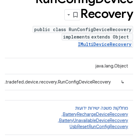
Recovery
public class RunConfigDeviceRecovery
implements
extends Object
IMultiDeviceRecovery
java.lang.Object
id.tradefed.device.recovery.RunConfigDeviceRecovery
↳
מחלקות משנה ישירות ידועות
BatteryRechargeDeviceRecovery
, ‏
BatteryUnavailableDeviceRecovery
, ‏
UsbResetRunConfigRecovery