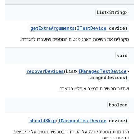
List<String>
get
Extra
Arguments
(
ITest
Device
device)
מקבלים את רשימת הארגומנטים הנוספים שיועברו להגדרה.
void
recover
Devices
(List<
IManaged
Test
Device
>
managed
Devices)
שחזור מכשירים במצב אופליין במארח.
boolean
should
Skip
(
IManaged
Test
Device
device)
הזדמנות נוספת לדלג על השחזור במכשיר מסוים על ידי ביצוע
בדיקות נוספות.