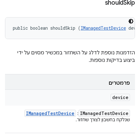
should
Skip
public boolean shouldSkip (
IManagedTestDevice
 devi
הזדמנות נוספת לדלג על השחזור במכשיר מסוים על ידי
ביצוע בדיקות נוספות.
פרמטרים
device
IManaged
Test
Device
IManaged
Test
Device
:
שנלקח בחשבון לצורך שחזור.