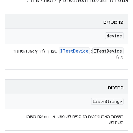
אם מוחזר null, משהו השתבש וצריך לנסות לשחזר.
פרמטרים
device
ITest
Device
ITest
Device
:
שצריך להריץ את השחזור
מולו
החזרות
List<String>
רשימת הארגומנטים הנוספים לשימוש. או null אם משהו
השתבש.