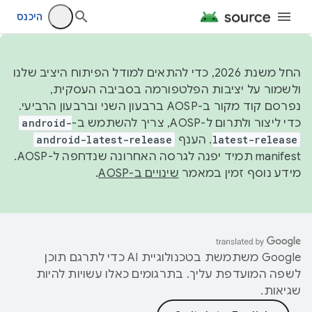
היכנס
החל משנת 2026, כדי להתאים למודל הפיתוח היציב שלנו
ולשמור על יציבות הפלטפורמה בסביבה העסקית,
נפרסם קוד מקור ב-AOSP ברבעון השני וברבעון הרביעי.
כדי ליצור ולתרום ל-AOSP, צריך להשתמש ב-
android-
latest-release
. הענף
android-latest-release
manifest תמיד יפנה לגרסה האחרונה שנדחפה ל-AOSP.
מידע נוסף זמין במאמר
שינויים ב-AOSP
.
‫Google משתמשת בטכנולוגיית AI כדי לתרגם תוכן
לשפה המועדפת עליך. בתרגומים כאלו עשויות להיות
שגיאות.