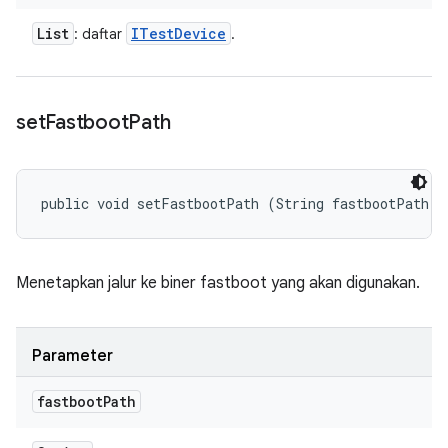
List
ITest
Device
: daftar
.
set
Fastboot
Path
public void setFastbootPath (String fastbootPath)
Menetapkan jalur ke biner fastboot yang akan digunakan.
Parameter
fastboot
Path