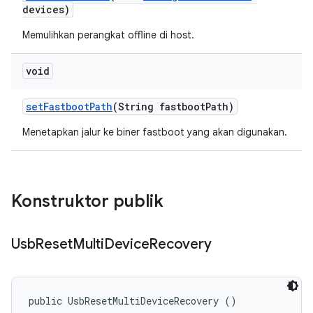
devices)
Memulihkan perangkat offline di host.
void
set
Fastboot
Path
(String fastboot
Path)
Menetapkan jalur ke biner fastboot yang akan digunakan.
Konstruktor publik
Usb
Reset
Multi
Device
Recovery
public UsbResetMultiDeviceRecovery ()