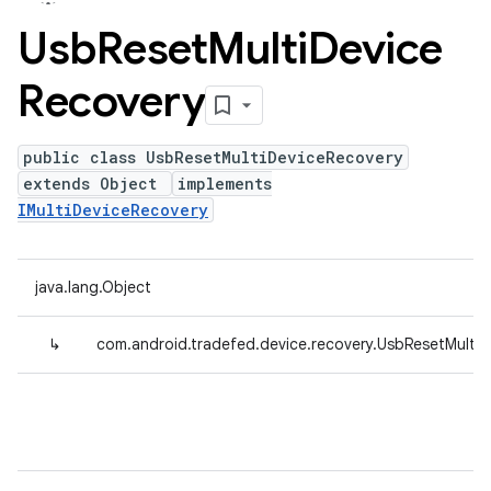
Usb
Reset
Multi
Device
Recovery
public class UsbResetMultiDeviceRecovery
extends Object
implements
IMultiDeviceRecovery
java.lang.Object
↳
com.android.tradefed.device.recovery.UsbResetMulti