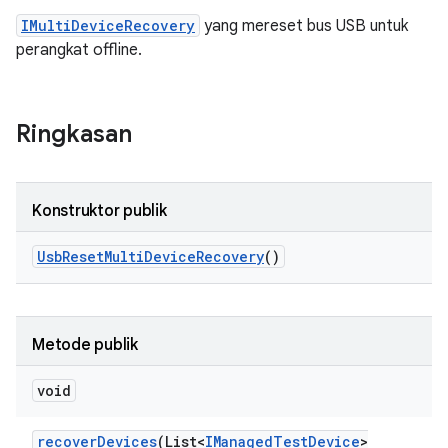
IMultiDeviceRecovery
yang mereset bus USB untuk
perangkat offline.
Ringkasan
Konstruktor publik
Usb
Reset
Multi
Device
Recovery
()
Metode publik
void
recover
Devices
(List<
IManaged
Test
Device
>