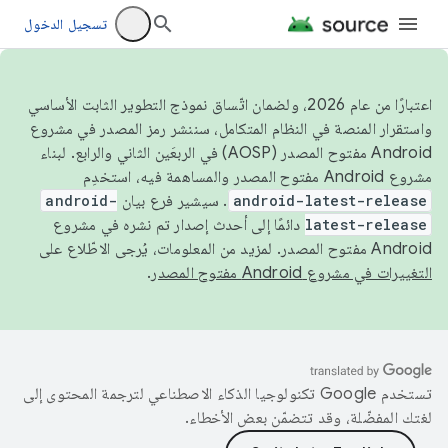
تسجيل الدخول
اعتبارًا من عام 2026، ولضمان اتّساق نموذج التطوير الثابت الأساسي
واستقرار المنصة في النظام المتكامل، سننشر رمز المصدر في مشروع
Android مفتوح المصدر (AOSP) في الربعَين الثاني والرابع. لبناء
مشروع Android مفتوح المصدر والمساهمة فيه، استخدِم
android-latest-release
. سيشير فرع بيان
android-
latest-release
دائمًا إلى أحدث إصدار تم نشره في مشروع
Android مفتوح المصدر. لمزيد من المعلومات، يُرجى الاطّلاع على
التغييرات في مشروع Android مفتوح المصدر
.
تستخدم Google تكنولوجيا الذكاء الاصطناعي لترجمة المحتوى إلى
لغتك المفضّلة، وقد تتضمّن بعض الأخطاء.