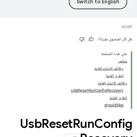
AOSP
هل كان المحتوى مفيدًا؟
على هذه الصفحة
ملخّص
وظائف الإنشاء العامة
الطرق العامة
وظائف الإنشاء العامة
UsbResetRunConfigRecovery
الطرق العامة
shouldSkip
Usb
Reset
Run
Config