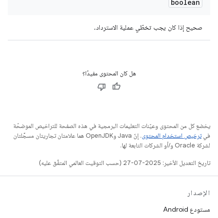
boolean
صحيح إذا كان يجب تخطّي عملية الاسترداد.
هل كان المحتوى مفيدًا؟
يخضع كل من المحتوى وعيّنات التعليمات البرمجية في هذه الصفحة للتراخيص الموضحّة
في
ترخيص استخدام المحتوى
. إنّ Java وOpenJDK هما علامتان تجاريتان مسجَّلتان
لشركة Oracle و/أو الشركات التابعة لها.
تاريخ التعديل الأخير: 2025-07-27 (حسب التوقيت العالمي المتفَّق عليه)
الإصدار
مستودع Android