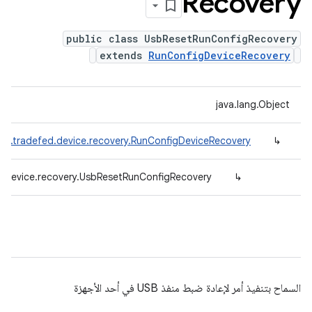
Recovery
public class UsbResetRunConfigRecovery
extends
RunConfigDeviceRecovery
java.lang.Object
id.tradefed.device.recovery.RunConfigDeviceRecovery
↳
d.device.recovery.UsbResetRunConfigRecovery
↳
السماح بتنفيذ أمر لإعادة ضبط منفذ USB في أحد الأجهزة