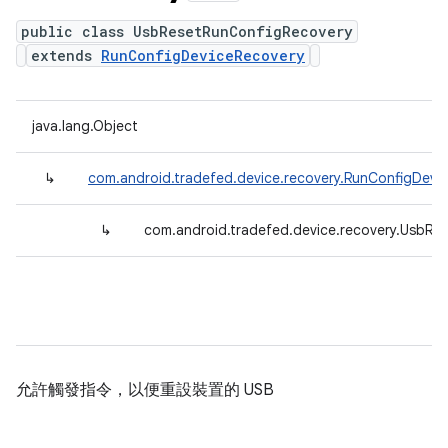
public class UsbResetRunConfigRecovery
extends
RunConfigDeviceRecovery
java.lang.Object
↳
com.android.tradefed.device.recovery.RunConfigDevi
↳
com.android.tradefed.device.recovery.UsbRe
允許觸發指令，以便重設裝置的 USB