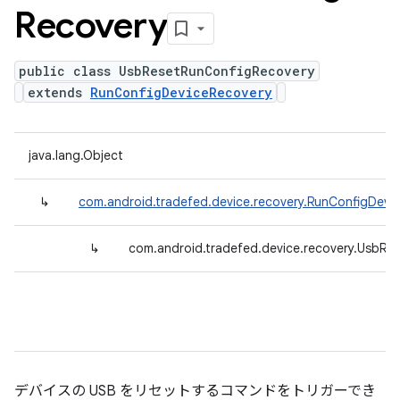
Recovery
public class UsbResetRunConfigRecovery
extends
RunConfigDeviceRecovery
java.lang.Object
↳
com.android.tradefed.device.recovery.RunConfigDevi
↳
com.android.tradefed.device.recovery.UsbRe
デバイスの USB をリセットするコマンドをトリガーでき