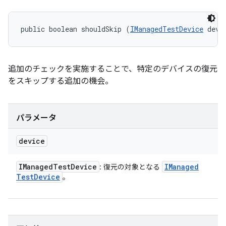
public boolean shouldSkip (
IManagedTestDevice
 devi
追加のチェックを実施することで、特定のデバイスの復元
をスキップする追加の機会。
パラメータ
device
IManaged
Test
Device
IManaged
: 復元の対象となる
Test
Device
。