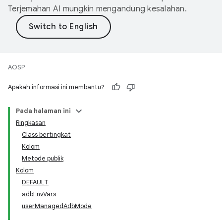
Terjemahan AI mungkin mengandung kesalahan.
AOSP
Apakah informasi ini membantu?
Pada halaman ini
Ringkasan
Class bertingkat
Kolom
Metode publik
Kolom
DEFAULT
adbEnvVars
userManagedAdbMode