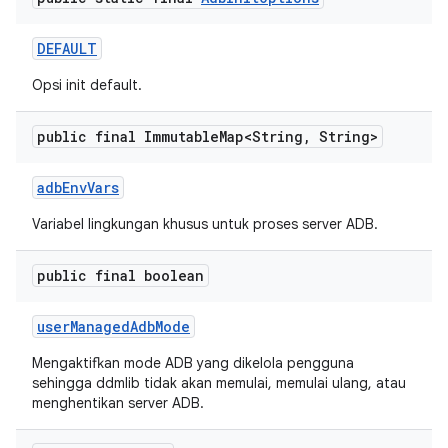
DEFAULT
Opsi init default.
public final Immutable
Map<String
,
String>
adb
Env
Vars
Variabel lingkungan khusus untuk proses server ADB.
public final boolean
user
Managed
Adb
Mode
Mengaktifkan mode ADB yang dikelola pengguna
sehingga ddmlib tidak akan memulai, memulai ulang, atau
menghentikan server ADB.