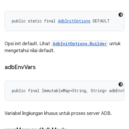
public static final 
AdbInitOptions
 DEFAULT
Opsi init default. Lihat
AdbInitOptions.Builder
untuk
mengetahui nilai default.
adb
Env
Vars
public final ImmutableMap<String, String> adbEnvVa
Variabel lingkungan khusus untuk proses server ADB.