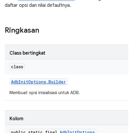
daftar opsi dan nilai defaultnya.
Ringkasan
Class bertingkat
class
Adb
Init
Options
.
Builder
Membuat opsi inisialisasi untuk ADB.
Kolom
public static final
Adb
Init
Options