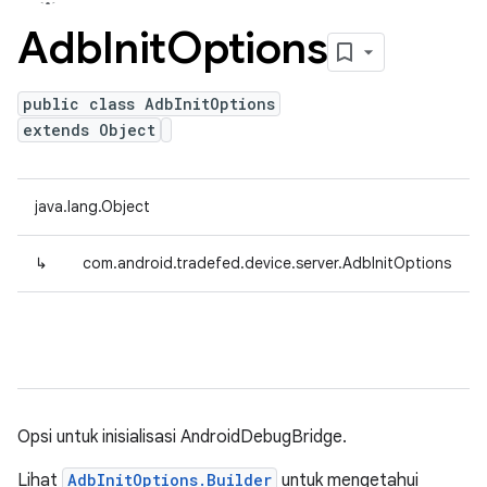
Adb
Init
Options
public class AdbInitOptions
extends Object
java.lang.Object
↳
com.android.tradefed.device.server.AdbInitOptions
Opsi untuk inisialisasi AndroidDebugBridge.
Lihat
AdbInitOptions.Builder
untuk mengetahui