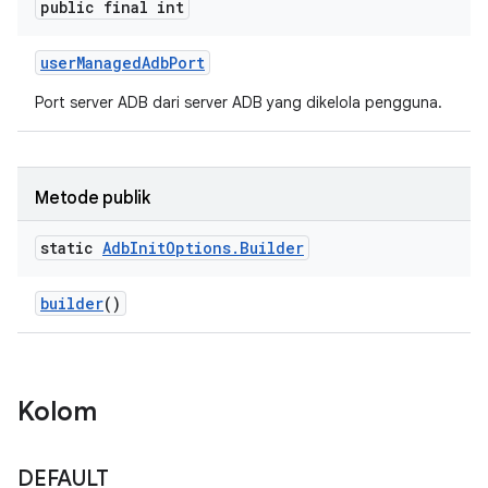
public final int
user
Managed
Adb
Port
Port server ADB dari server ADB yang dikelola pengguna.
Metode publik
static
Adb
Init
Options
.
Builder
builder
()
Kolom
DEFAULT