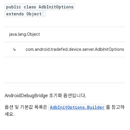
public class AdbInitOptions
extends Object
java.lang.Object
↳
com.android.tradefed.device.server.AdbInitOptions
AndroidDebugBridge 초기화 옵션입니다.
옵션 및 기본값 목록은
AdbInitOptions.Builder
를 참고하
세요.