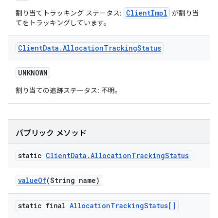
ClientImpl
割り当てトラッキング ステータス:
が割り当
てをトラッキングしています。
Client
Data
.
Allocation
Tracking
Status
UNKNOWN
割り当ての追跡ステータス: 不明。
パブリック メソッド
static
Client
Data
.
Allocation
Tracking
Status
value
Of
(String name)
static final
Allocation
Tracking
Status[]