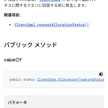
タスに関するクエリに回答する前に発生します。
関連項目:
ClientImpl.requestAllocationStatus()
パブリック メソッド
value
Of
public static 
ClientData.AllocationTrackingStatus
 
パラメータ