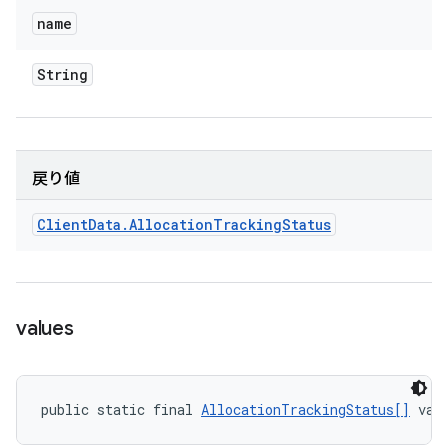
name
String
戻り値
Client
Data
.
Allocation
Tracking
Status
values
public static final 
AllocationTrackingStatus[]
 val