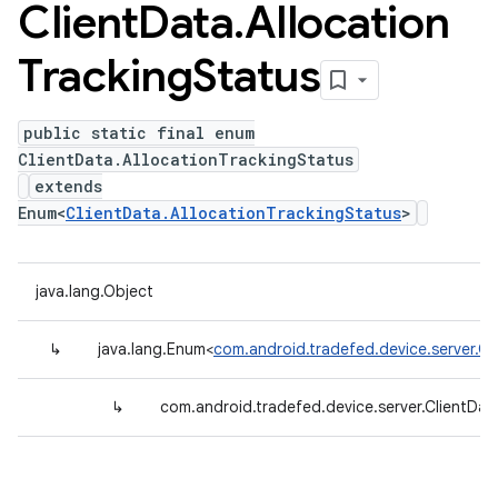
Client
Data
.
Allocation
Tracking
Status
public static final enum
ClientData.AllocationTrackingStatus
extends
Enum<
ClientData.AllocationTrackingStatus
>
java.lang.Object
↳
java.lang.Enum<
com.android.tradefed.device.server.Cl
↳
com.android.tradefed.device.server.ClientDat