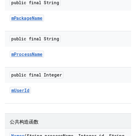
public final String
m
Package
Name
public final String
m
Process
Name
public final Integer
m
User
Id
公共构造函数
Names
(String process
Name
,
Integer id
,
String