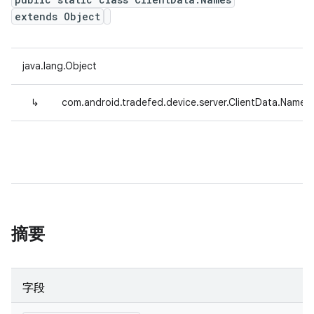
extends Object
java.lang.Object
↳
com.android.tradefed.device.server.ClientData.Names
摘要
字段